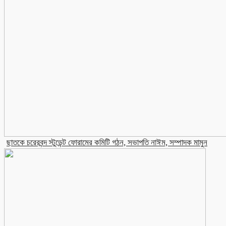
ছাতকে চরেরবন্দ স্টুডেন্ট ফোরামের কমিটি গঠন, সভাপতি নাঈম, সম্পাদক মামুন