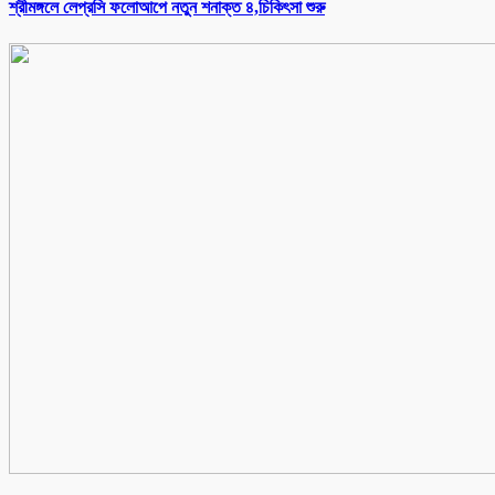
শ্রীমঙ্গলে লেপ্রসি ফলোআপে নতুন শনাক্ত ৪,চিকিৎসা শুরু