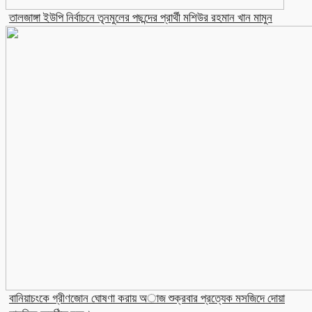
তালজাঙ্গা ইউপি নির্বাচনে তৃনমুলের পছন্দের প্রার্থী মশিউর রহমান খান মামুন
বানিয়াচংকে গ্রীণজোন ঘোষণা করায় অাজ শুক্রবার প্রত্যেক মসজিদে দোয়া