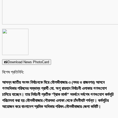
📸Download News PhotoCard
বিশেষ প্রতিনিধি:
আসন্ন জাতীয় সংসদ নির্বাচনকে ঘিরে মৌলভীবাজার-৩ (সদর ও রাজনগর) আসনে
গণঅধিকার পরিষদের সম্ভাব্য প্রার্থী মো. অপু রায়হান নির্বাচনী এলাকায় গণসংযোগ
চালিয়ে যাচ্ছেন। তার নির্বাচনী প্রতীক “ট্রাক মার্কা” সমর্থনে সর্বশেষ গণসংযোগ কর্মসূচি
পরিচালনা করা হয় মৌলভীবাজার পৌরসভা এলাকা থেকে চাঁদনীঘাট পর্যন্ত। কর্মসূচির
আয়োজন করে বাংলাদেশ শ্রমিক অধিকার পরিষদ-মৌলভীবাজার জেলা কমিটি।