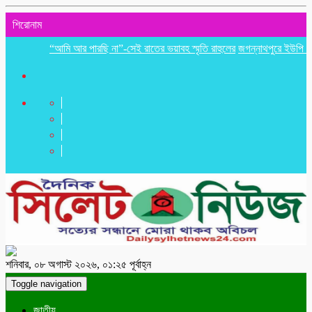
শিরোনাম
“আমি আর পারছি না”-সেই রাতের ভয়াবহ স্মৃতি রাহুলের
জগন্নাথপুরে ইউপি সদস্য ত
শনিবার, ০৮ অগাস্ট ২০২৬, ০১:২৫ পূর্বাহ্ন
Toggle navigation
জাতীয়