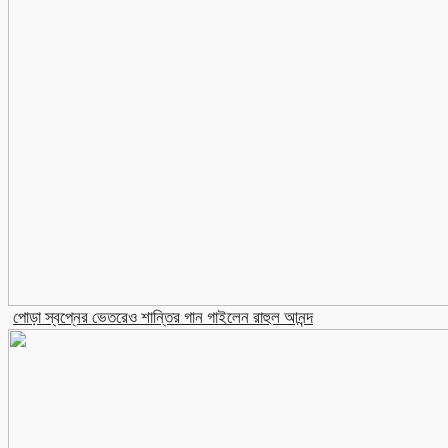
পোড়া স্বপ্নের ভেতরেও শান্তির গান গাইলেন রাহুল আনন্দ