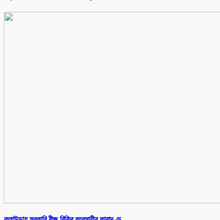
কুলাউড়ায় সরকারি বীজ বিক্রি,ব্যবসায়ীর কারাদণ্ড