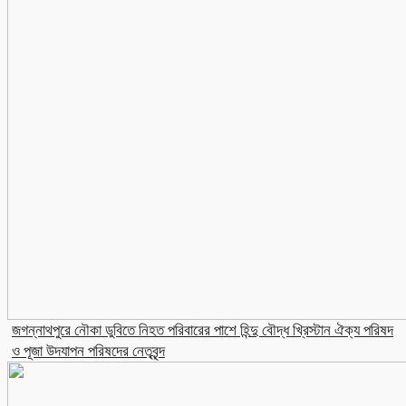
জগন্নাথপুরে নৌকা ডুবিতে নিহত পরিবারের পাশে হিন্দু বৌদ্ধ খ্রিস্টান ঐক্য পরিষদ
ও পূজা উদযাপন পরিষদের নেতৃবৃন্দ