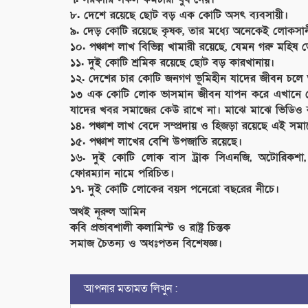
৮. দেশে রয়েছে ছোট বড় এক কোটি অসৎ ব‍্যবসায়ী।
৯. দেড় কোটি রয়েছে কৃষক, তার মধ‍্যে অনেকেই লোকস
১০. পঞ্চাশ লাখ বিভিন্ন খামারী রয়েছে, যেমন গরু মহিষ
১১. দুই কোটি শ্রমিক রয়েছে ছোট বড় কারখানায়।
১২. দেশের চার কোটি জনগণ ভূমিহীন যাদের জীবন চলে 
১৩ এক কোটি লোক ভাসমান জীবন যাপন করে এখানে কেউ
যাদের খবর সমাজের কেউ রাখে না। মাঝে মাঝে ভিডিও ক
১৪. পঞ্চাশ লাখ বেদে সম্প্রদায় ও হিজড়া রয়েছে এই সম
১৫. পঞ্চাশ লাখের বেশি উপজাতি রয়েছে।
১৬. দুই কোটি লোক বাস ট্রাক সিএনজি, অটোরিকশা, 
ফোরম‍্যান নামে পরিচিত।
১৭. দুই কোটি লোকের বয়স পনেরো বছরের নীচে।
অথই নূরুল আমিন
কবি প্রভাবশালী কলামিস্ট ও রাষ্ট্র চিন্তক
সমাজ চৈতন্য ও অধঃপতন বিশেষজ্ঞ।
আপনার মতামত লিখুন :