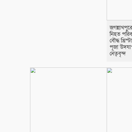
জগন্নাথপুর
নিহত পরিবা
বৌদ্ধ খ্রিস
পূজা উদয
নেতৃবৃন্দ