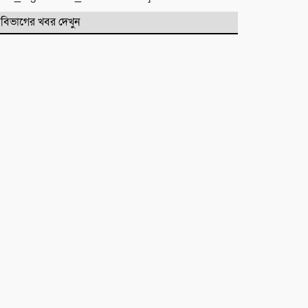
​বানারীপাড়া বন্দর মডেল সরকারি
বিভাগের খবর দেখুন
প্রাথমিক বিদ্যালয়ে ‘গণ-অভ্যুত্থান দিবস’
পালিত
পোড়া স্বপ্নের ভেতরেও শান্তির গান
গাইলেন রাহুল আনন্দ
একটি নিখোঁজ সংবাদ
মাহে রবিউল আউয়াল মাসের গুরুত্ব ও
ফজিলত। হাফিজ মাছুম আহমদ