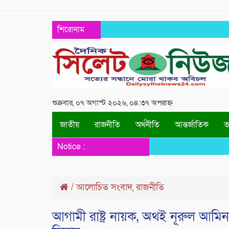
শিরোনাম
শুক্রবার, ০৭ অগাস্ট ২০২৬, ০৪:৩৭ অপরাহ্ন
জাতীয়
রাজনীতি
অর্থনীতি
আন্তর্জাতিক
তথ
Notice :
/
আলোচিত সংবাদ
রাজনীতি
,
আগামী রাষ্ট্র নায়ক, অথই নূরুল আমিন