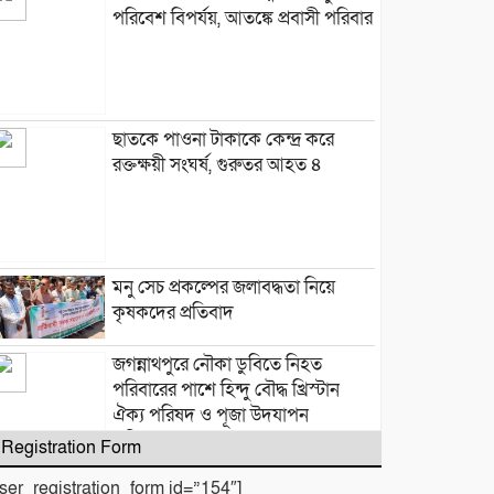
পরিবেশ বিপর্যয়, আতঙ্কে প্রবাসী পরিবার
‎​ছাতকে পাওনা টাকাকে কেন্দ্র করে
রক্তক্ষয়ী সংঘর্ষ, গুরুতর আহত ৪
মনু সেচ প্রকল্পের জলাবদ্ধতা নিয়ে
কৃষকদের প্রতিবাদ
জগন্নাথপুরে নৌকা ডুবিতে নিহত
পরিবারের পাশে হিন্দু বৌদ্ধ খ্রিস্টান
ঐক্য পরিষদ ও পূজা উদযাপন
পরিষদের নেতৃবৃন্দ
Registration Form
user_registration_form id=”154″]