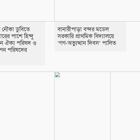
ে নৌকা ডুবিতে
​বানারীপাড়া বন্দর মডেল
রের পাশে হিন্দু
সরকারি প্রাথমিক বিদ্যালয়ে
্টান ঐক্য পরিষদ ও
‘গণ-অভ্যুত্থান দিবস’ পালিত
াপন পরিষদের