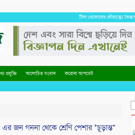
টিলা খেকোদের দৌরাত্ম্যে জৈন্তাপুরে পরিব
্য প্রযুক্তি
আলোচিত সংবাদ
করোনা আপডেট
S
fo
 এর জন গননা থেকে শ্রেণি পেশার *চূড়ান্ত*