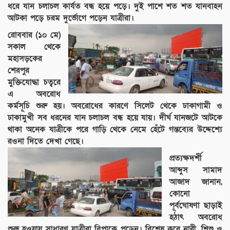
ধরে যান চলাচল কার্যত বন্ধ হয়ে পড়ে। দুই পাশে শত শত যানবাহন
আটকা পড়ে চরম দুর্ভোগে পড়েন যাত্রীরা।
রোববার (১০ মে)
সকাল থেকে
মহাসড়কের
শেরপুর
মুক্তিযোদ্ধা চত্বরে
এ অবরোধ
কর্মসূচি শুরু হয়। অবরোধের কারণে সিলেট থেকে ঢাকাগামী ও
ঢাকামুখী সব ধরনের যান চলাচল বন্ধ হয়ে যায়। দীর্ঘ যানজটে আটকে
থাকা অনেক যাত্রীকে পরে গাড়ি থেকে নেমে হেঁটে গন্তব্যের উদ্দেশ্যে
রওনা দিতে দেখা গেছে।
প্রত্যক্ষদর্শী
আব্দুস সামাদ
আজাদ জানান,
কোনো
পূর্বঘোষণা ছাড়াই
হঠাৎ অবরোধ
শুরু হওয়ায় সাধারণ যাত্রীরা বিপাকে পড়েন। বিশেষ করে নারী, শিশু ও