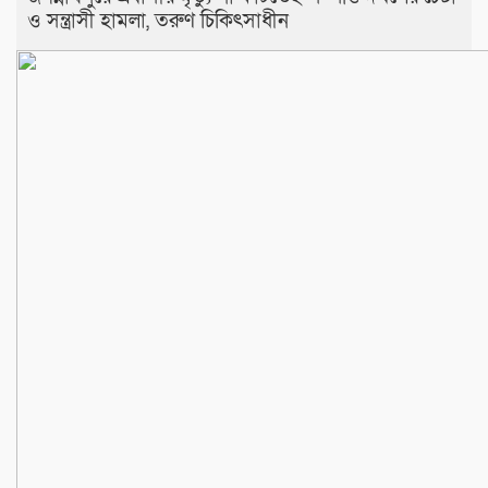
ও সন্ত্রাসী হামলা, তরুণ চিকিৎসাধীন