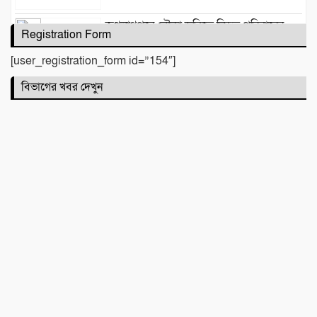
জগন্নাথপুরে নৌকা ডুবিতে নিহত পরিবারের
Registration Form
পাশে হিন্দু বৌদ্ধ খ্রিস্টান ঐক্য পরিষদ ও পূজা
উদযাপন পরিষদের নেতৃবৃন্দ
[user_registration_form id=”154″]
বিভাগের খবর দেখুন
​বানারীপাড়া বন্দর মডেল সরকারি প্রাথমিক
বিদ্যালয়ে ‘গণ-অভ্যুত্থান দিবস’ পালিত
পোড়া স্বপ্নের ভেতরেও শান্তির গান গাইলেন
রাহুল আনন্দ
একটি নিখোঁজ সংবাদ