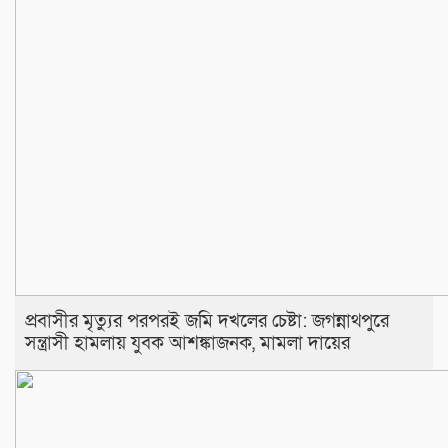
প্রবাসীর মৃত্যুর পরপরই জমি দখলের চেষ্টা: জগন্নাথপুরে
সন্ত্রাসী হামলায় যুবক আশঙ্কাজনক, মামলা দায়ের