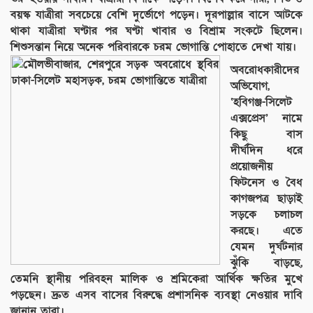
বয়স্ক যাত্রীরা সবচেয়ে বেশি দুর্ভোগে পড়েন। দূরপাল্লার বাসে আটকে
থাকা যাত্রীরা ঘণ্টার পর ঘণ্টা খাবার ও বিশ্রাম সংকটে ছিলেন।
শিশুসন্তান নিয়ে অনেক পরিবারকে চরম ভোগান্তি পোহাতে দেখা যায়।
অবরোধকারীদের
অভিযোগ,
‘হবিগঞ্জ-সিলেট
এক্সপ্রেস’ নামে
কিছু বাস
দীর্ঘদিন ধরে
প্রয়োজনীয়
ফিটনেস ও বৈধ
কাগজপত্র ছাড়াই
সড়কে চলাচল
করছে। এতে
যেমন দুর্ঘটনার
ঝুঁকি বাড়ছে,
তেমনি স্থানীয় পরিবহন মালিক ও শ্রমিকেরা আর্থিক ক্ষতির মুখে
পড়ছেন। দ্রুত এসব বাসের বিরুদ্ধে প্রশাসনিক ব্যবস্থা নেওয়ার দাবি
জানান তারা।