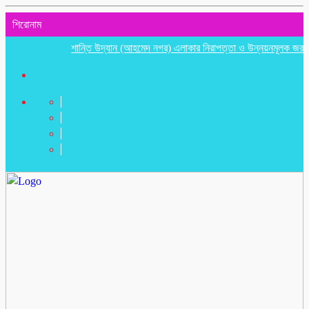
শিরোনাম
শান্তি উদ্যান (আহমেদ নগর) এলাকার নিরাপত্তা ও উন্নয়নমূলক জরুরি সভা অন