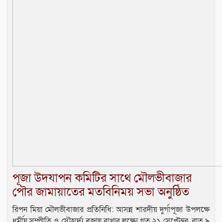
পূজা উদযাপন কমিটির সাথে মৌলভীবাজার
পৌর জামায়াতের মতবিনিময় সভা অনুষ্ঠিত
রিপন মিয়া মৌলভীবাজার প্রতিনিধি: আসন্ন শারদীয় দুর্গাপূজা উপলক্ষে
ধর্মীয় সম্প্রীতি ও সৌহার্দ্য বজায় রাখার লক্ষ্যে গত ২১ সেপ্টেম্বর, রাত ৯