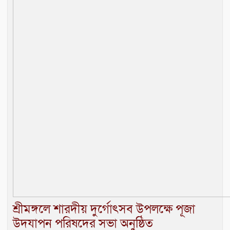
শ্রীমঙ্গলে শারদীয় দুর্গোৎসব উপলক্ষে পূজা
উদযাপন পরিষদের সভা অনুষ্ঠিত