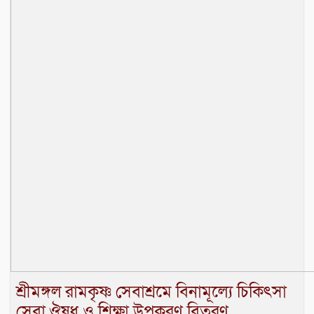
শ্রীমঙ্গল রামকৃষ্ণ সেবাশ্রমে বিনামূল্যে চিকিৎসা
সেবা,ঔষধ ও শিক্ষা উপকরণ বিতরণ