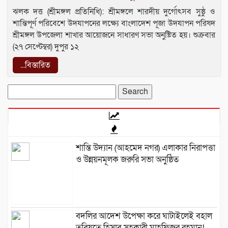
ঝলক দত্ত (শ্রীমঙ্গল প্রতিনিধি): শ্রীমঙ্গলে শারদীয় দুর্গোৎসব সুষ্ঠু ও
শান্তিপূর্ণ পরিবেশে উদযাপনের লক্ষ্যে বাংলাদেশ পূজা উদযাপন পরিষদ
শ্রীমঙ্গল উপজেলা শাখার আয়োজনে সাধারণ সভা অনুষ্টিত হয়। শুক্রবার
(২৭ সেপ্টেম্বর) দুপুর ১২
...বিস্তারিত
Search
for:
শান্তি উদ্যান (আহমেদ নগর) এলাকার নিরাপত্তা
ও উন্নয়নমূলক জরুরি সভা অনুষ্ঠিত
বদলির আদেশ উপেক্ষা করে ঘাটাইলেই বহাল
তবিয়তে হিসাব সহকারী মাহফিজুর রহমান!