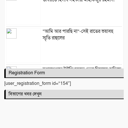
“আমি আর পারছি না”-সেই রাতের ভয়াবহ
স্মৃতি রাহুলের
জগন্নাথপুরে ইউপি সদস্য তেরা মিয়াকে জড়িয়ে
Registration Form
অপপ্রচার, এলাকাবাসীর মানববন্ধন
[user_registration_form id=”154″]
বিভাগের খবর দেখুন
সিলেটে দুই বাসের মুখোমুখি সংঘর্ষে নিহত ৯