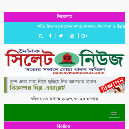
শিরোনাম
শান্তি উদ্যান (আহমেদ নগর) এলাকার নিরাপত্তা ও উন্নয়নমূলক জর
রবিবার, ০৯ অগাস্ট ২০২৬, ০৪:২৪ অপরাহ্ন
Toggle
navigat
Notice :