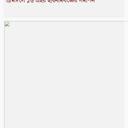
শ্রীমঙ্গলে ১৬ প্রহর হরিনামযজ্ঞের সমাপন