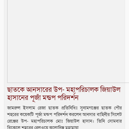
ছাতকে আনসারের উপ- মহাপরিচালক জিয়াউল
হাসানের পূজাঁ মন্ডপ পরিদর্শন
জামরুল ইসলাম রেজা ছাতক প্রতিনিধিঃ সুনামগঞ্জের ছাতক পৌর
শহরের কয়েকটি পূজাঁ মন্ডপ পরিদর্শন করলেন আনসার বাহিনীর সিলেট
রেঞ্জের উপ- মহাপরিচালক মোঃ জিয়াউল হাসান। তিনি সোমবার
বিকেলে শহরের রেলওয়ে কলোনিস্থ মহামায়া