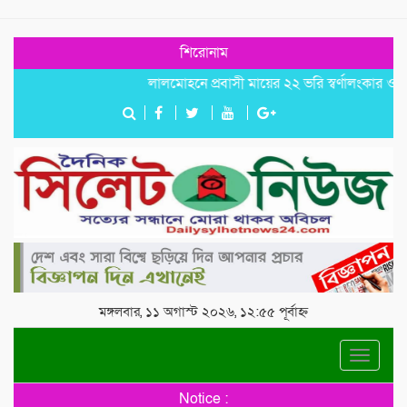
শিরোনাম
লালমোহনে প্রবাসী মায়ের ২২ ভরি স্বর্ণালংকার ও নগদ ট
মঙ্গলবার, ১১ অগাস্ট ২০২৬, ১২:৫৫ পূর্বাহ্ন
Toggle
navigat
Notice :