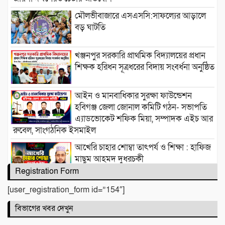
মৌলভীবাজারে এসএসসি:সাফল্যের আড়ালে
বড় ঘাটতি
খঞ্জনপুর সরকারি প্রাথমিক বিদ্যালয়ের প্রধান
শিক্ষক হরিধন সূত্রধরের বিদায় সংবর্ধনা অনুষ্ঠিত
আইন ও মানবাধিকার সুরক্ষা ফাউন্ডেশন
হবিগঞ্জ জেলা জোনাল কমিটি গঠন- সভাপতি
এ্যাডভোকেট শফিক মিয়া, সম্পাদক এইচ আর
রুবেল, সাংগঠনিক ইসমাইল
আখেরি চাহার শোম্বা তাৎপর্য ও শিক্ষা : হাফিজ
মাছুম আহমদ দুধরচকী
Registration Form
আজমনি স্কুলে মীমের সাফল্য
[user_registration_form id=”154″]
বিভাগের খবর দেখুন