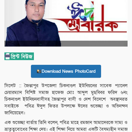
Download News PhotoCard
সিলেট :: জৈন্তাপুর উপজেলা চিকনাগুল ইউনিয়নের সাবেক প্যানেল
চেয়ারম্যান বিশিষ্ট সমাজ হাফেজ মোঃ আব্দুল মুছব্বির ফরিদ ৬নং
চিকনাগুল ইউনিয়নবাসীসহ জৈন্তাপুর বাসী ও দেশ বিদেশে অবস্থানরত
সবাইকে পবিত্র ঈদুল ফিতর উপলক্ষে ঈদের শুভেচ্ছা ও অভিনন্দন
জানিয়েছেন।
এক শুভেচ্ছা বার্তায় তিনি বলেন, পবিত্র মাহে রমজান আমাদেরকে সাম্য ও
ভ্রাতৃত্ববোধের শিক্ষা দেয়। এই শিক্ষা নিয়ে আমরা একটি বৈষম্যহীন সমাজ