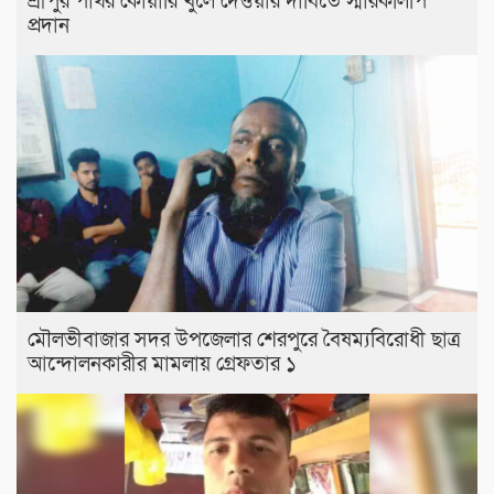
শ্রীপুর পাথর কোয়ারি খুলে দেওয়ার দাবিতে স্মারকলিপি
প্রদান
মৌলভীবাজার সদর উপজেলার শেরপুরে বৈষম্যবিরোধী ছাত্র
আন্দোলনকারীর মামলায় গ্রেফতার ১