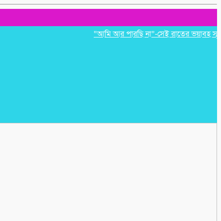
“আমি আর পারছি না”-সেই রাতের ভয়াবহ স্মৃতি রাহ