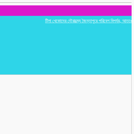
টিলা খেকোদের দৌরাত্ম্যে জৈন্তাপুরে পরিবেশ বিপর্যয়, আতঙ্কে প্রবাস