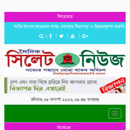
শিরোনাম
শান্তি উদ্যান (আহমেদ নগর) এলাকার নিরাপত্তা ও উন্নয়নমূলক জরুরি সভা অনুষ্ঠ
রবিবার, ০৯ অগাস্ট ২০২৬, ০৯:৩৪ অপরাহ্ন
Toggle
navigat
Notice :