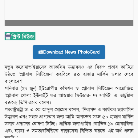
📸Download News PhotoCard
নতুন করোনাভাইরাসের ভ্যাকসিন উদ্ভাবনও এর বিরূপ প্রভাব কাটিয়ে
উঠতে ‘গ্লোবাল সিটিজেন’ তহবিলে ৫০ হাজার মার্কিন ডলার দেবে
বাংলাদেশ।
শনিবার (২৭ জুন) ইউরোপীয় কমিশন ও গ্লোবাল সিটিজেন আয়োজিত
‘গ্লোবাল গোল: ইউনাইট ফর আওয়ার ফিউচার- দ্য সামিট’ এ ভার্চুয়াল
বক্তব্যে তিনি এসব বলেন।
পররাষ্ট্রমন্ত্রী ড. এ কে আব্দুল মোমেন বলেন, ‘নিরাপদ ও কার্যকর ভ্যাকসিন
উদ্ভাবন এবং সহজ প্রাপ্যতার জন্য আমি আনন্দের সঙ্গে ৫০ হাজার মার্কিন
ডলার প্রদানের ঘোষণা দিচ্ছি। প্রান্তিক জনগোষ্ঠীর কোভিড-১৯ মোকাবিলা
এবং ন্যায্য ও সমতারভিত্তিতে স্বাস্থ্যসেবা নিশ্চিত করতে এই অর্থ প্রদান