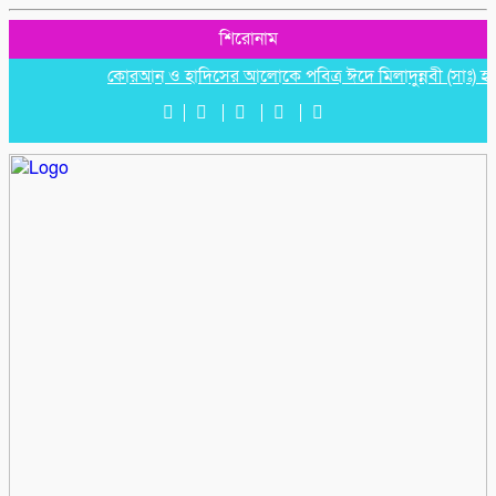
শিরোনাম
কোরআন ও হাদিসের আলোকে পবিত্র ঈদে মিলাদুন্নবী (সাঃ) হাফিজ ম