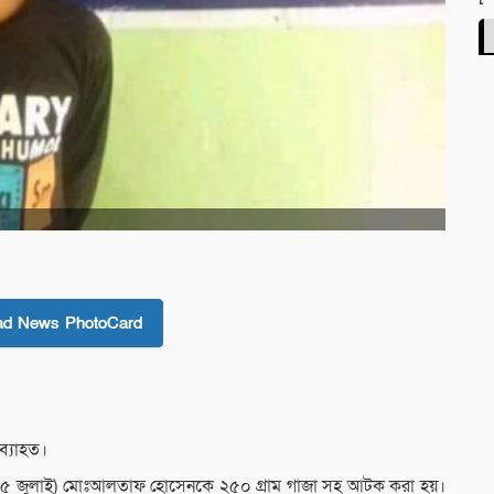
ad News PhotoCard
ব্যাহত।
ার (১৫ জুলাই) মোঃআলতাফ হোসেনকে ২৫০ গ্রাম গাজা সহ আটক করা হয়।