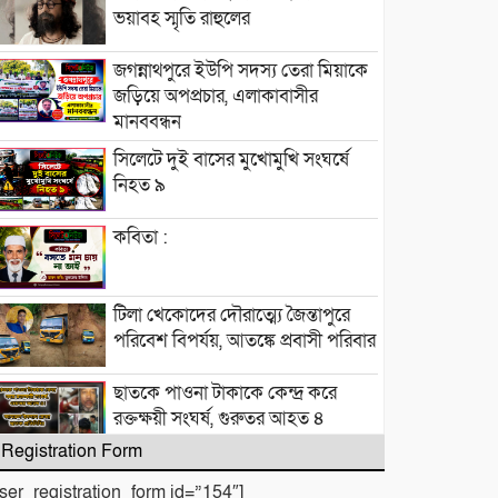
ভয়াবহ স্মৃতি রাহুলের
জগন্নাথপুরে ইউপি সদস্য তেরা মিয়াকে
জড়িয়ে অপপ্রচার, এলাকাবাসীর
মানববন্ধন
সিলেটে দুই বাসের মুখোমুখি সংঘর্ষে
নিহত ৯
কবিতা :
টিলা খেকোদের দৌরাত্ম্যে জৈন্তাপুরে
পরিবেশ বিপর্যয়, আতঙ্কে প্রবাসী পরিবার
‎​ছাতকে পাওনা টাকাকে কেন্দ্র করে
রক্তক্ষয়ী সংঘর্ষ, গুরুতর আহত ৪
Registration Form
মনু সেচ প্রকল্পের জলাবদ্ধতা নিয়ে
user_registration_form id=”154″]
কৃষকদের প্রতিবাদ