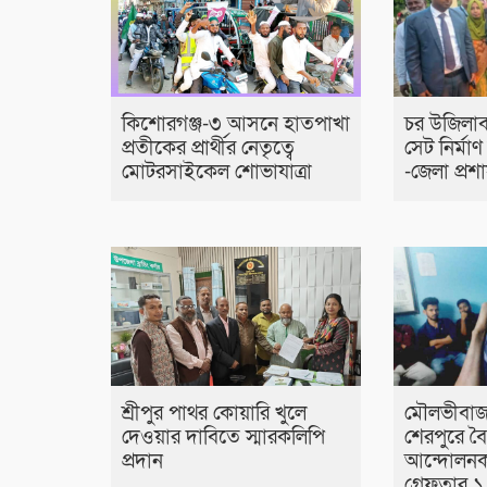
কিশোরগঞ্জ-৩ আসনে হাতপাখা
চর উজিলা
প্রতীকের প্রার্থীর নেতৃত্বে
সেট নির্মা
মোটরসাইকেল শোভাযাত্রা
-জেলা প্র
শ্রীপুর পাথর কোয়ারি খুলে
মৌলভীবাজ
দেওয়ার দাবিতে স্মারকলিপি
শেরপুরে বৈ
প্রদান
আন্দোলনক
গ্রেফতার ১