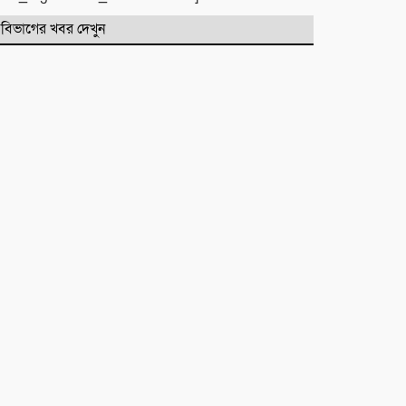
বিভাগের খবর দেখুন
জগন্নাথপুরে নৌকা ডুবিতে নিহত
পরিবারের পাশে হিন্দু বৌদ্ধ খ্রিস্টান
ঐক্য পরিষদ ও পূজা উদযাপন
পরিষদের নেতৃবৃন্দ
​বানারীপাড়া বন্দর মডেল সরকারি
প্রাথমিক বিদ্যালয়ে ‘গণ-অভ্যুত্থান দিবস’
পালিত
পোড়া স্বপ্নের ভেতরেও শান্তির গান
গাইলেন রাহুল আনন্দ