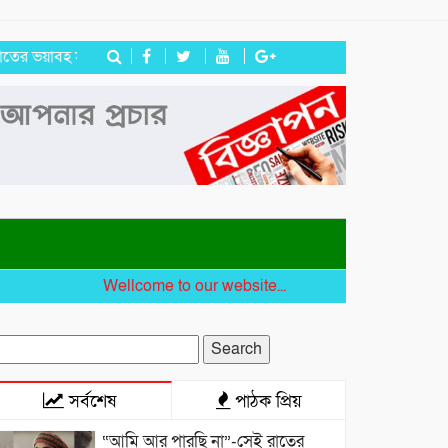
 স্মৃতি রাহুলের
জগন্নাথপুরে ইউপি সদস্য তেরা মিয়াকে জড়িয়ে অপপ্রচার
Wellcome to our website...
earch
r:
সর্বশেষ
পাঠক প্রিয়
“আমি আর পারছি না”-সেই রাতের