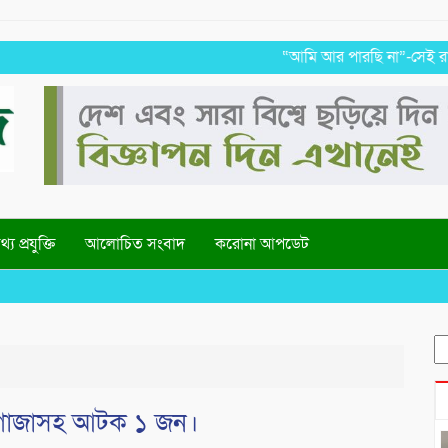
“আমি আর পারছি না”-সেই রাতের ভয়াবহ
্য প্রযুক্তি
আলোচিত সংবাদ
করোনা আপডেট
S
fo
রাম গাজাসহ আটক ১ জন।