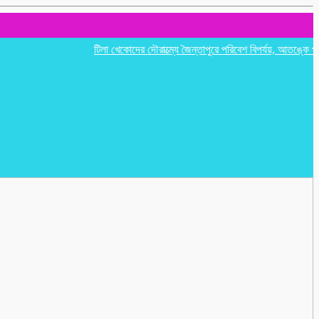
টিলা খেকোদের দৌরাত্ম্যে জৈন্তাপুরে পরিবেশ বিপর্যয়, আতঙ্কে প্রবাসী পর