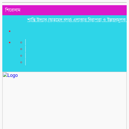
শিরোনাম
শান্তি উদ্যান (আহমেদ নগর) এলাকার নিরাপত্তা ও উন্নয়নমূলক জরুরি সভ