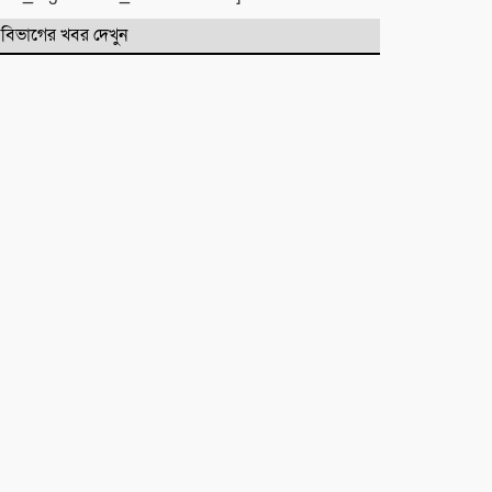
বিভাগের খবর দেখুন
টিলা খেকোদের দৌরাত্ম্যে জৈন্তাপুরে
পরিবেশ বিপর্যয়, আতঙ্কে প্রবাসী পরিবার
‎​ছাতকে পাওনা টাকাকে কেন্দ্র করে
রক্তক্ষয়ী সংঘর্ষ, গুরুতর আহত ৪
মনু সেচ প্রকল্পের জলাবদ্ধতা নিয়ে
কৃষকদের প্রতিবাদ
জগন্নাথপুরে নৌকা ডুবিতে নিহত
পরিবারের পাশে হিন্দু বৌদ্ধ খ্রিস্টান