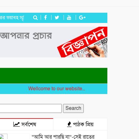
 স্মৃতি রাহুলের
জগন্নাথপুরে ইউপি সদস্য তেরা মিয়াকে জড়িয়ে অপপ্রচার,
Wellcome to our website...
earch
r:
সর্বশেষ
পাঠক প্রিয়
“আমি আর পারছি না”-সেই রাতের