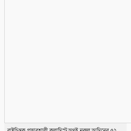
রাষ্ট্রচিন্তক প্রভাবশালী কলামিস্ট,অথই নূরুল আমিনের ৫২