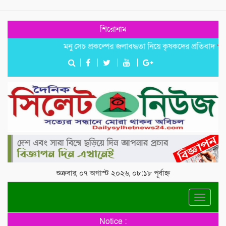
শিরোনাম
মনু সেচ প্রকল্পের জলাবদ্ধতা নিয়ে কৃষকদের প্রতিবাদ
জগন্নাথপ
শুক্রবার, ০৭ অগাস্ট ২০২৬, ০৮:১৮ পূর্বাহ্ন
Toggle
navigat
Notice :