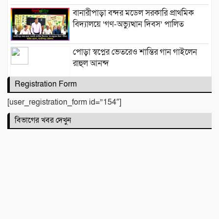
​বানারীপাড়া বন্দর মডেল সরকারি প্রাথমিক
বিদ্যালয়ে ‘গণ-অভ্যুত্থান দিবস’ পালিত
পোড়া স্বপ্নের ভেতরেও শান্তির গান গাইলেন
রাহুল আনন্দ
Registration Form
[user_registration_form id=”154″]
একটি নিখোঁজ সংবাদ
বিভাগের খবর দেখুন
মাহে রবিউল আউয়াল মাসের গুরুত্ব ও
ফজিলত। হাফিজ মাছুম আহমদ দুধরচকী