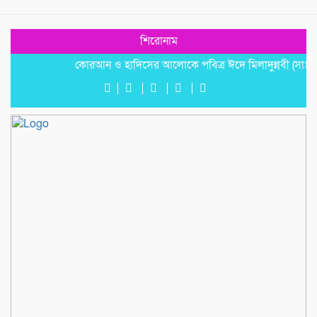
শিরোনাম
কোরআন ও হাদিসের আলোকে পবিত্র ঈদে মিলাদুন্নবী (সাঃ) হাফিজ