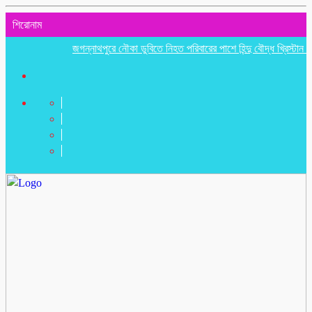
শিরোনাম
জগন্নাথপুরে নৌকা ডুবিতে নিহত পরিবারের পাশে হিন্দু বৌদ্ধ খ্রিস্টান ঐক্য পরি