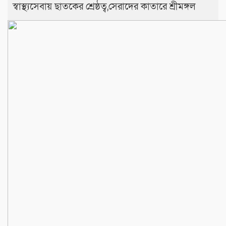
স্বাস্থ্যসেবায় ছাতকের শ্রেষ্ঠত্ব,সেরাদের কাতারে শ্রীমঙ্গল