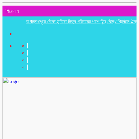
শিরোনাম
জগন্নাথপুরে নৌকা ডুবিতে নিহত পরিবারের পাশে হিন্দু বৌদ্ধ খ্রিস্টান ঐক্য পরিষদ 