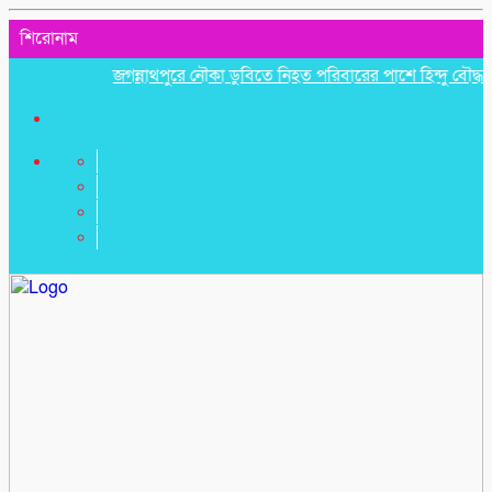
শিরোনাম
জগন্নাথপুরে নৌকা ডুবিতে নিহত পরিবারের পাশে হিন্দু বৌদ্ধ খ্রিস্ট