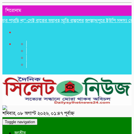
শিরোনাম
রছি না”-সেই রাতের ভয়াবহ স্মৃতি রাহুলের
জগন্নাথপুরে ইউপি সদস্য তেরা মি
শনিবার, ০৮ অগাস্ট ২০২৬, ০১:৪৭ পূর্বাহ্ন
Toggle navigation
জাতীয়