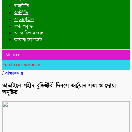
রাজনীতি
অর্থনীতি
আন্তর্জাতিক
তথ্য প্রযুক্তি
আলোচিত সংবাদ
করোনা আপডেট
Notice :
to our website...
/
সাক্ষাৎকার
তাড়াইলে শহীদ বুদ্ধিজীবী দিবসে ভার্চুয়াল সভা ও দোয়া
অনুষ্ঠিত