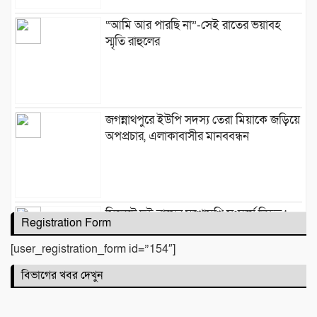
“আমি আর পারছি না”-সেই রাতের ভয়াবহ
স্মৃতি রাহুলের
জগন্নাথপুরে ইউপি সদস্য তেরা মিয়াকে জড়িয়ে
অপপ্রচার, এলাকাবাসীর মানববন্ধন
সিলেটে দুই বাসের মুখোমুখি সংঘর্ষে নিহত ৯
Registration Form
[user_registration_form id=”154″]
বিভাগের খবর দেখুন
কবিতা :