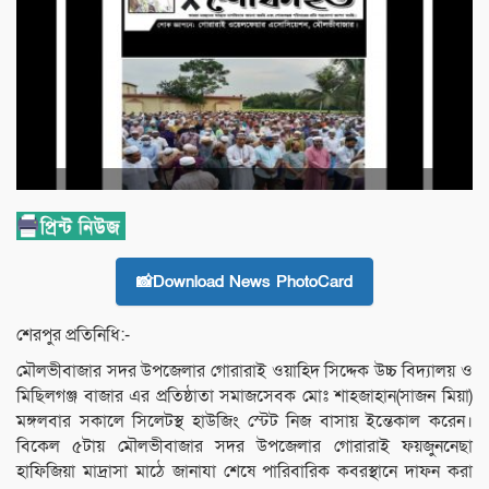
📸Download News PhotoCard
শেরপুর প্রতিনিধি:-
মৌলভীবাজার সদর উপজেলার গোরারাই ওয়াহিদ সিদ্দেক উচ্চ বিদ্যালয় ও
মিছিলগঞ্জ বাজার এর প্রতিষ্ঠাতা সমাজসেবক মোঃ শাহজাহান(সাজন মিয়া)
মঙ্গলবার সকালে সিলেটস্থ হাউজিং স্টেট নিজ বাসায় ইন্তেকাল করেন।
বিকেল ৫টায় মৌলভীবাজার সদর উপজেলার গোরারাই ফয়জুননেছা
হাফিজিয়া মাদ্রাসা মাঠে জানাযা শেষে পারিবারিক কবরস্থানে দাফন করা