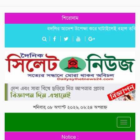
শিরোনাম
বদলির আদেশ উপেক্ষা করে ঘাটাইলেই বহাল তবিয়তে হিসাব
শনিবার, ০৮ অগাস্ট ২০২৬, ০৬:২৪ অপরাহ্ন
Toggle
navigat
Notice :