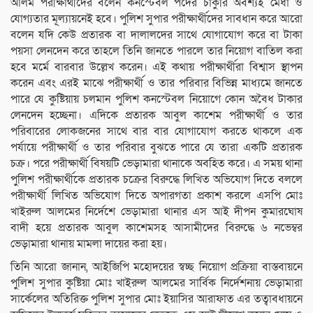
আলম পরীক্ষার্থীদের বলেন কনস্টেবল পদের চাকুরি অবশ্যই মেধা ও
যোগ্যতার মূল্যায়নেই হবে। পুলিশ সুপার পরীক্ষার্থীদের সাবধান করে আরো
বলেন যদি কেউ প্রতারক বা দালালদের সাথে যোগাযোগ করে বা টাকা
পয়সা লেনদেন করে তাহলে তিনি জানতে পারলে তার নিয়োগ বাতিল করা
হবে মর্মে বারবার উল্লেখ করেন। এই কথায় পরীক্ষার্থীরা বিশ্বাস স্থাপন
করেন এবং এরই মাঝে পরীক্ষার্থী ও তার পরিবার বিভিন্ন মাধ্যমে জানতে
পারে যে কুষ্টিয়ায় চলমান পুলিশ কনস্টেবল নিয়োগে কোন অবৈধ টাকার
লেনদেন হচ্ছেনা। এদিকে প্রতারক আবুল কাশেম পরীক্ষার্থী ও তার
পরিবারের লোকজনের সাথে বার বার যোগাযোগ করতে থাকলে এক
পর্যায়ে পরীক্ষার্থী ও তার পরিবার বুঝতে পারে যে তারা একটি প্রতারক
চক্র। পরে পরীক্ষার্থী বিষয়টি ভেড়ামারা থানাকে অবহিত করে। এ সময় থানা
পু্লিশ পরীক্ষার্থীকে প্রতারক চক্রের বিরুদ্ধে লিখিত অভিযোগ দিতে বললে
পরীক্ষার্থী লিখিত অভিযোগ দিতে অপারগতা প্রকাশ করলে এসপি মোঃ
খাইরুল আলমের নির্দেশে ভেড়ামারা থানার এস আই দীপন কুমারঘোষ
বাদী হয়ে প্রতারক আবুল কাশেমসহ আসামীদের বিরুদ্ধে ৬ নভেম্বর
ভেড়ামারা থানায় মামলা দায়ের করা হয়।
তিনি আরো জানান, আইজিপি মহোদয়ের স্বচ্ছ নিয়োগ প্রক্রিয়া বাস্তবায়নে
পু্লিশ সুপার কুষ্টিয়া মোঃ খাইরুল আলমের সার্বিক নির্দেশনায় ভেড়ামারা
সার্কেলের অতিরিক্ত পুলিশ সুপার মোঃ ইয়াসির আরাফাত এর তত্বাবধায়নে