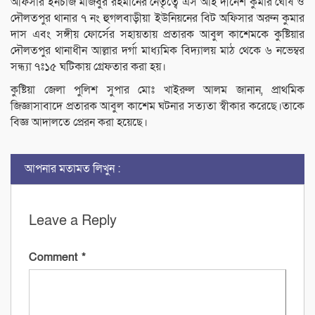
অফিসার ইনচার্জ মজিবুর রহমানের নেতৃত্বে এস আই দীনেশ কুমার ঘোষ ও
দৌলতপুর থানার ৭ নং হুগলবাড়ীয়া ইউনিয়নের বিট অফিসার অরুন কুমার
দাস এবং সঙ্গীয় ফোর্সের সহায়তায় প্রতারক আবুল কাশেমকে কুষ্টিয়ার
দৌলতপুর থানাধীন আল্লার দর্গা মাধ্যমিক বিদ্যালয় মাঠ থেকে ৬ নভেম্বর
সন্ধ্যা ৭ঃ১৫ ঘটিকায় গ্রেফতার করা হয়।
কুষ্টিয়া জেলা পুলিশ সুপার মোঃ খাইরুল আলম জানান, প্রাথমিক
জিজ্ঞাসাবাদে প্রতারক আবুল কাশেম ঘটনার সত্যতা স্বীকার করেছে।তাকে
বিজ্ঞ আদালতে প্রেরন করা হয়েছে।
আপনার মতামত লিখুন :
Leave a Reply
Comment
*