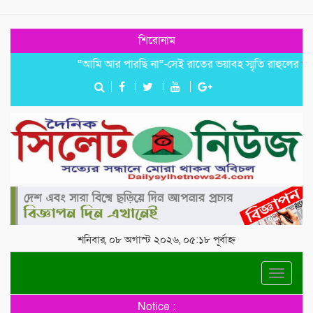
শিরোনাম
“আমি আর পারছি না”-সেই রাতের ভয়াবহ স্মৃতি রাহুলের
জগন্না
শনিবার, ০৮ অগাস্ট ২০২৬, ০৫:১৮ পূর্বাহ্ন
Toggle
navigat
Notice :