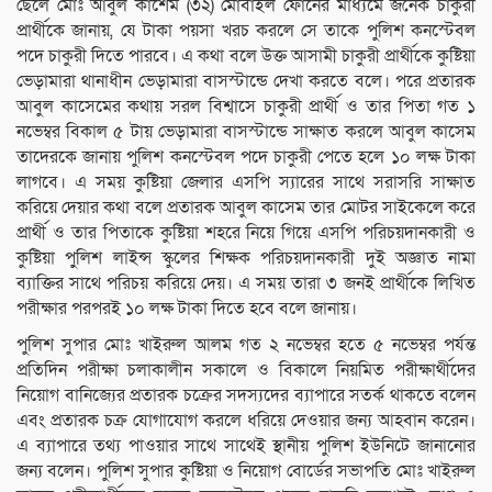
ছেলে মোঃ আবুল কাশেম (৩২) মোবাইল ফোনের মাধ্যমে জনৈক চাকুরী
প্রার্থীকে জানায়, যে টাকা পয়সা খরচ করলে সে তাকে পুলিশ কনস্টেবল
পদে চাকুরী দিতে পারবে। এ কথা বলে উক্ত আসামী চাকুরী প্রার্থীকে কুষ্টিয়া
ভেড়ামারা থানাধীন ভেড়ামারা বাসস্টান্ডে দেখা করতে বলে। পরে প্রতারক
আবুল কাসেমের কথায় সরল বিশ্বাসে চাকুরী প্রার্থী ও তার পিতা গত ১
নভেম্বর বিকাল ৫ টায় ভেড়ামারা বাসস্টান্ডে সাক্ষাত করলে আবুল কাসেম
তাদেরকে জানায় পুলিশ কনস্টেবল পদে চাকুরী পেতে হলে ১০ লক্ষ টাকা
লাগবে। এ সময় কুষ্টিয়া জেলার এসপি স্যারের সাথে সরাসরি সাক্ষাত
করিয়ে দেয়ার কথা বলে প্রতারক আবুল কাসেম তার মোটর সাইকেলে করে
প্রার্থী ও তার পিতাকে কুষ্টিয়া শহরে নিয়ে গিয়ে এসপি পরিচয়দানকারী ও
কুষ্টিয়া পু্লিশ লাইন্স স্কুলের শিক্ষক পরিচয়দানকারী দুই অজ্ঞাত নামা
ব্যাক্তির সাথে পরিচয় করিয়ে দেয়। এ সময় তারা ৩ জনই প্রার্থীকে লিখিত
পরীক্ষার পরপরই ১০ লক্ষ টাকা দিতে হবে বলে জানায়।
পুলিশ সুপার মোঃ খাইরুল আলম গত ২ নভেম্বর হতে ৫ নভেম্বর পর্যন্ত
প্রতিদিন পরীক্ষা চলাকালীন সকালে ও বিকালে নিয়মিত পরীক্ষার্থীদের
নিয়োগ বানিজ্যের প্রতারক চক্রের সদস্যদের ব্যাপারে সতর্ক থাকতে বলেন
এবং প্রতারক চক্র যোগাযোগ করলে ধরিয়ে দেওয়ার জন্য আহবান করেন।
এ ব্যাপারে তথ্য পাওয়ার সাথে সাথেই স্থানীয় পুলিশ ইউনিটে জানানোর
জন্য বলেন। পুলিশ সুপার কুষ্টিয়া ও নিয়োগ বোর্ডের সভাপতি মোঃ খাইরুল