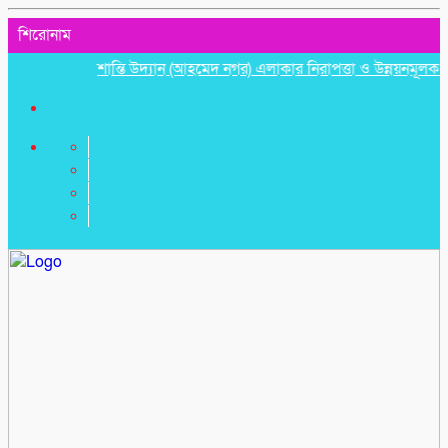
শিরোনাম
শান্তি উদ্যান (আহমেদ নগর) এলাকার নিরাপত্তা ও উন্নয়নমূলক জরুরি স