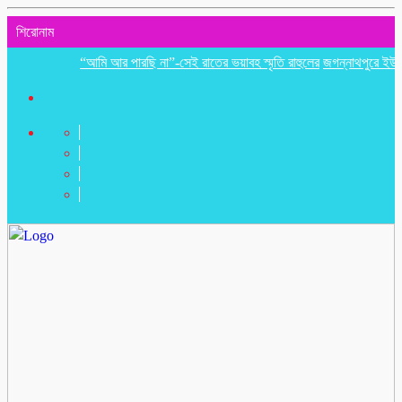
শিরোনাম
“আমি আর পারছি না”-সেই রাতের ভয়াবহ স্মৃতি রাহুলের
জগন্নাথপুরে ইউপি সদস্য 