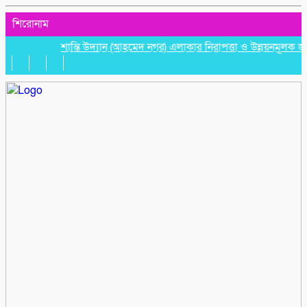
শিরোনাম
শান্তি উদ্যান (আহমেদ নগর) এলাকার নিরাপত্তা ও উন্নয়নমূলক জরুরি সভা