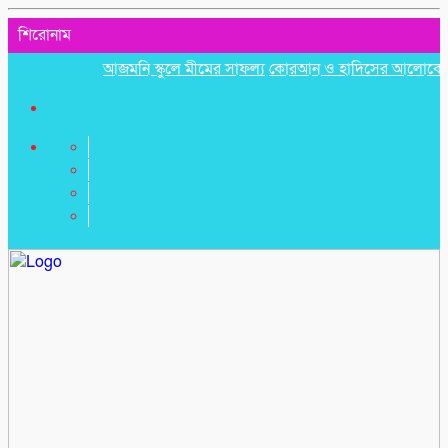
শিরোনাম
আজমনি স্কুলে মীমের সাফল্য
কোরআন ও হাদিসের আলোকে পবিত্র ঈদে