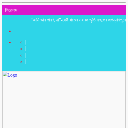
শিরোনাম
“আমি আর পারছি না”-সেই রাতের ভয়াবহ স্মৃতি রাহুলের
জগন্নাথপুরে ইউপি সদ