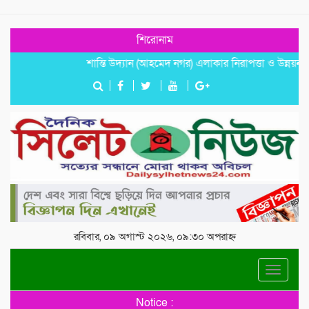
শিরোনাম
শান্তি উদ্যান (আহমেদ নগর) এলাকার নিরাপত্তা ও উন্নয়নমূলক জরু
রবিবার, ০৯ অগাস্ট ২০২৬, ০৯:৩০ অপরাহ্ন
Toggle
navigat
Notice :