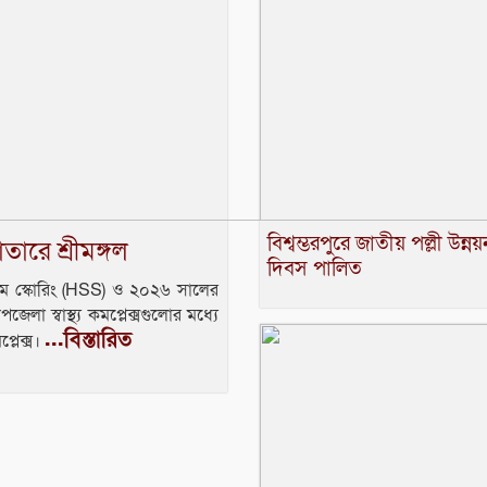
বিশ্বম্ভরপুরে জাতীয় পল্লী উন্নয়
াতারে শ্রীমঙ্গল
দিবস পালিত
স্টেম স্কোরিং (HSS) ও ২০২৬ সালের
েলা স্বাস্থ্য কমপ্লেক্সগুলোর মধ্যে
...বিস্তারিত
প্লেক্স।