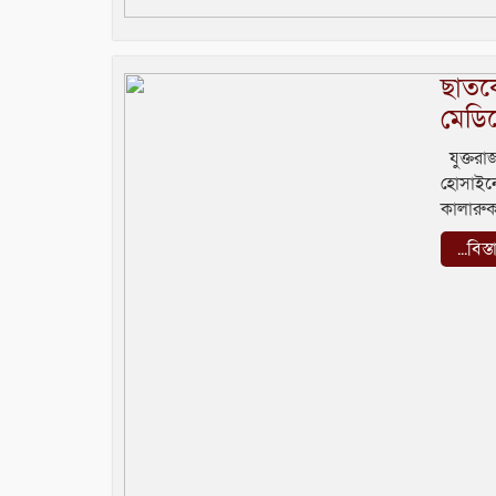
ছাতকে
মেডিক
যুক্তরা
হোসাইন
কালারুকা
...বিস্