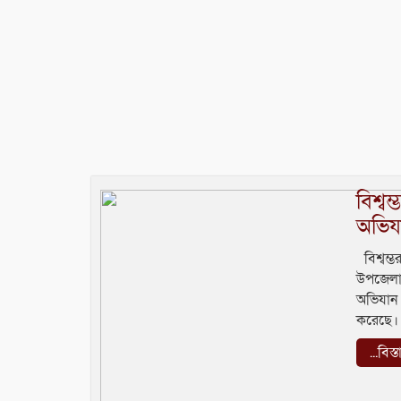
বিশ্বম
অভিয
বিশ্বম্ভ
উপজেলা 
অভিযান 
করেছে।
...বিস্