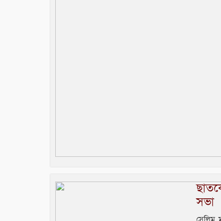
ছাতকে
সভা
সেলিম 