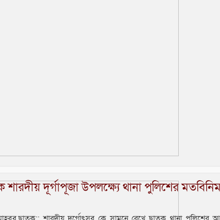
 শারদীয় দূর্গাপূজা উপলক্ষ্যে থানা পুলিশের মতবিনি
মাহবুব,ছাতক:: শারদীয় দুর্গোৎসব কে সামনে রেখে ছাতক থানা পুলিশের