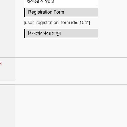
গুরুতর আহত ৪
মনু সেচ প্রকল্পের
Registration Form
জলাবদ্ধতা নিয়ে কৃষকদের
[user_registration_form id=”154″]
প্রতিবাদ
বিভাগের খবর দেখুন
জগন্নাথপুরে নৌকা ডুবিতে
নিহত পরিবারের পাশে হিন্দু
বৌদ্ধ খ্রিস্টান ঐক্য পরিষদ ও পূজা
ন
উদযাপন পরিষদের নেতৃবৃন্দ
​বানারীপাড়া বন্দর মডেল
সরকারি প্রাথমিক বিদ্যালয়ে
‘গণ-অভ্যুত্থান দিবস’ পালিত
পোড়া স্বপ্নের ভেতরেও
শান্তির গান গাইলেন রাহুল
আনন্দ