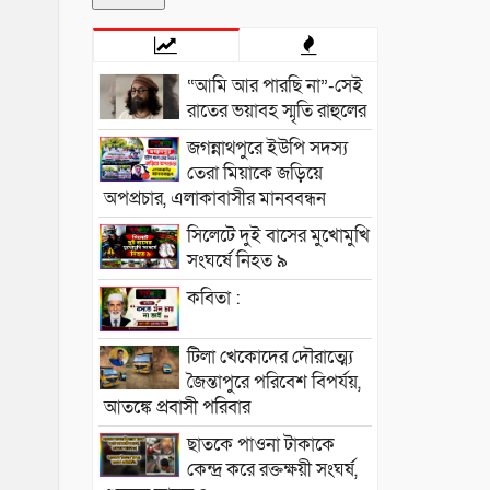
“আমি আর পারছি না”-সেই
রাতের ভয়াবহ স্মৃতি রাহুলের
জগন্নাথপুরে ইউপি সদস্য
তেরা মিয়াকে জড়িয়ে
অপপ্রচার, এলাকাবাসীর মানববন্ধন
সিলেটে দুই বাসের মুখোমুখি
সংঘর্ষে নিহত ৯
কবিতা :
টিলা খেকোদের দৌরাত্ম্যে
জৈন্তাপুরে পরিবেশ বিপর্যয়,
আতঙ্কে প্রবাসী পরিবার
‎​ছাতকে পাওনা টাকাকে
কেন্দ্র করে রক্তক্ষয়ী সংঘর্ষ,