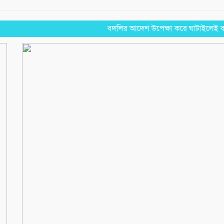
বদলির আদেশ উপেক্ষা করে ঘাটাইলেই বহাল ত