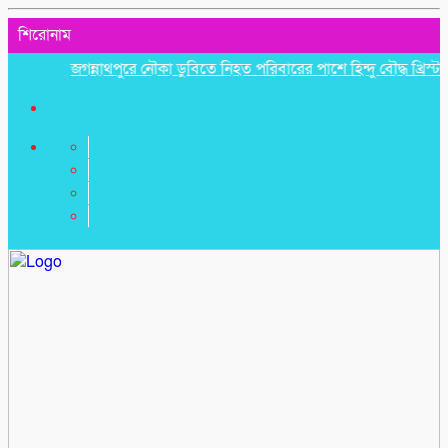
শিরোনাম
জগন্নাথপুরে নৌকা ডুবিতে নিহত পরিবারের পাশে হিন্দু বৌদ্ধ খ্রিস্টান ঐক