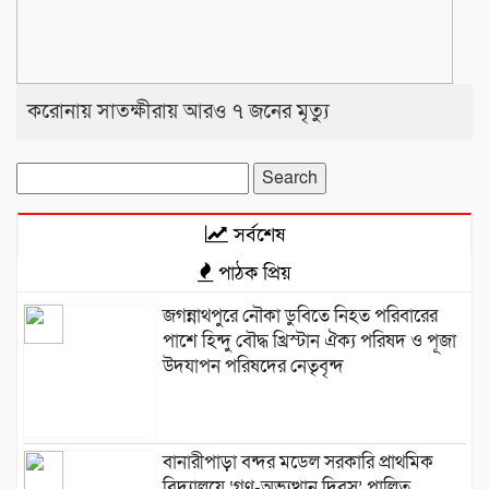
করোনায় সাতক্ষীরায় আরও ৭ জনের মৃত্যু
Search
for:
সর্বশেষ
পাঠক প্রিয়
জগন্নাথপুরে নৌকা ডুবিতে নিহত পরিবারের
পাশে হিন্দু বৌদ্ধ খ্রিস্টান ঐক্য পরিষদ ও পূজা
উদযাপন পরিষদের নেতৃবৃন্দ
​বানারীপাড়া বন্দর মডেল সরকারি প্রাথমিক
বিদ্যালয়ে ‘গণ-অভ্যুত্থান দিবস’ পালিত