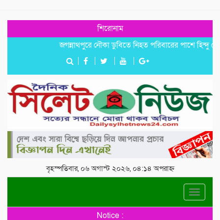
শিরোনাম
জগন্নাথপুরে নৌকা ডুবিতে নিহত পরিবারের পাশে হিন্দু বৌদ্ধ খ্রিস
বৃহস্পতিবার, ০৬ অগাস্ট ২০২৬, ০৪:১৪ অপরাহ্ন
Toggle
navigat
Notice :