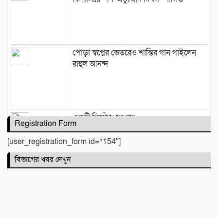
পোড়া স্বপ্নের ভেতরেও শান্তির গান গাইলেন
রাহুল আনন্দ
একটি নিখোঁজ সংবাদ
Registration Form
[user_registration_form id=”154″]
বিভাগের খবর দেখুন
মাহে রবিউল আউয়াল মাসের গুরুত্ব ও
ফজিলত। হাফিজ মাছুম আহমদ দুধরচকী