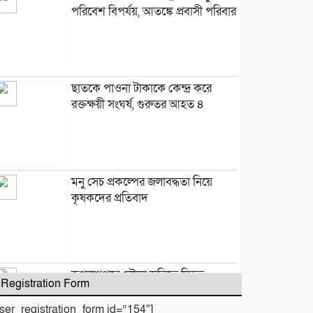
পরিবেশ বিপর্যয়, আতঙ্কে প্রবাসী পরিবার
‎​ছাতকে পাওনা টাকাকে কেন্দ্র করে
রক্তক্ষয়ী সংঘর্ষ, গুরুতর আহত ৪
মনু সেচ প্রকল্পের জলাবদ্ধতা নিয়ে
কৃষকদের প্রতিবাদ
জগন্নাথপুরে নৌকা ডুবিতে নিহত
Registration Form
পরিবারের পাশে হিন্দু বৌদ্ধ খ্রিস্টান
ঐক্য পরিষদ ও পূজা উদযাপন
user_registration_form id=”154″]