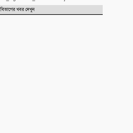
পরিষদের নেতৃবৃন্দ
বিভাগের খবর দেখুন
​বানারীপাড়া বন্দর মডেল সরকারি
প্রাথমিক বিদ্যালয়ে ‘গণ-অভ্যুত্থান দিবস’
পালিত
পোড়া স্বপ্নের ভেতরেও শান্তির গান
গাইলেন রাহুল আনন্দ
একটি নিখোঁজ সংবাদ
মাহে রবিউল আউয়াল মাসের গুরুত্ব ও
ফজিলত। হাফিজ মাছুম আহমদ