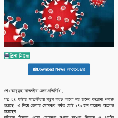
📸Download News PhotoCard
শেখ অা্বুমুছা সাতক্ষীরা জেলাপ্রতিনিধি ;
গত ২৪ ঘন্টায় সাতক্ষীরায় নতুন করছ আরো নয় জনের করোনা শনাক্ত
হয়েছে। এ নিয়ে জেলায় সোমবার পর্যন্ত মোট ১৭৯ জন করোনা আক্রান্ত
হয়েছেন।
রবিবার বিকাল থেকে সোমবার দুপুরে যশোর বিজ্ঞান ও প্রযুক্তি