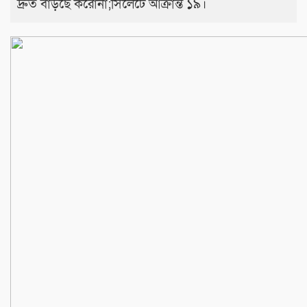
দ্রুত বাড়ছে করোনা;সিলেটে আক্রান্ত ১৯।