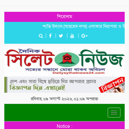
শিরোনাম
শান্তি উদ্যান (আহমেদ নগর) এলাকার নিরাপত্তা ও উন্নয়নমূলক 
রবিবার, ০৯ অগাস্ট ২০২৬, ০১:০৯ অপরাহ্ন
Toggle
navigat
Notice :