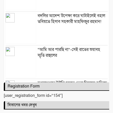
বদলির আদেশ উপেক্ষা করে ঘাটাইলেই বহাল
তবিয়তে হিসাব সহকারী মাহফিজুর রহমান!
“আমি আর পারছি না”-সেই রাতের ভয়াবহ
স্মৃতি রাহুলের
জগন্নাথপুরে ইউপি সদস্য তেরা মিয়াকে জড়িয়ে
Registration Form
অপপ্রচার, এলাকাবাসীর মানববন্ধন
[user_registration_form id=”154″]
বিভাগের খবর দেখুন