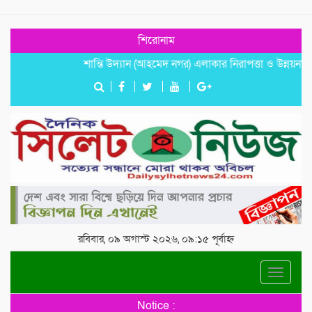
শিরোনাম
শান্তি উদ্যান (আহমেদ নগর) এলাকার নিরাপত্তা ও উন্নয়নমূলক জরুর
রবিবার, ০৯ অগাস্ট ২০২৬, ০৯:১৫ পূর্বাহ্ন
Toggle
navigat
Notice :