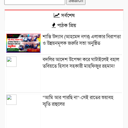
for:
সর্বশেষ
পাঠক প্রিয়
শান্তি উদ্যান (আহমেদ নগর) এলাকার নিরাপত্তা
ও উন্নয়নমূলক জরুরি সভা অনুষ্ঠিত
বদলির আদেশ উপেক্ষা করে ঘাটাইলেই বহাল
তবিয়তে হিসাব সহকারী মাহফিজুর রহমান!
“আমি আর পারছি না”-সেই রাতের ভয়াবহ
স্মৃতি রাহুলের