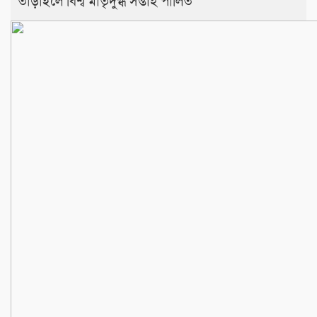
তাড়াইলে বিশ্ব মাতৃদুগ্ধ সপ্তাহ পালিত