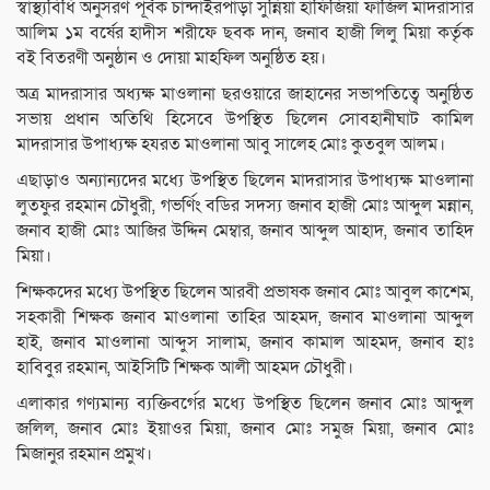
স্বাস্থ্যবিধি অনুসরণ পূর্বক চান্দাইরপাড়া সুন্নিয়া হাফিজিয়া ফাজিল মাদরাসার
আলিম ১ম বর্ষের হাদীস শরীফে ছবক দান, জনাব হাজী লিলু মিয়া কর্তৃক
বই বিতরণী অনুষ্ঠান ও দোয়া মাহফিল অনুষ্ঠিত হয়।
অত্র মাদরাসার অধ্যক্ষ মাওলানা ছরওয়ারে জাহানের সভাপতিত্বে অনুষ্ঠিত
সভায় প্রধান অতিথি হিসেবে উপস্থিত ছিলেন সোবহানীঘাট কামিল
মাদরাসার উপাধ্যক্ষ হযরত মাওলানা আবু সালেহ মোঃ কুতবুল আলম।
এছাড়াও অন্যান্যদের মধ্যে উপস্থিত ছিলেন মাদরাসার উপাধ্যক্ষ মাওলানা
লুতফুর রহমান চৌধুরী, গভর্ণিং বডির সদস্য জনাব হাজী মোঃ আব্দুল মন্নান,
জনাব হাজী মোঃ আজির উদ্দিন মেম্বার, জনাব আব্দুল আহাদ, জনাব তাহিদ
মিয়া।
শিক্ষকদের মধ্যে উপস্থিত ছিলেন আরবী প্রভাষক জনাব মোঃ আবুল কাশেম,
সহকারী শিক্ষক জনাব মাওলানা তাহির আহমদ, জনাব মাওলানা আব্দুল
হাই, জনাব মাওলানা আব্দুস সালাম, জনাব কামাল আহমদ, জনাব হাঃ
হাবিবুর রহমান, আইসিটি শিক্ষক আলী আহমদ চৌধুরী।
এলাকার গণ্যমান্য ব্যক্তিবর্গের মধ্যে উপস্থিত ছিলেন জনাব মোঃ আব্দুল
জলিল, জনাব মোঃ ইয়াওর মিয়া, জনাব মোঃ সমুজ মিয়া, জনাব মোঃ
মিজানুর রহমান প্রমুখ।