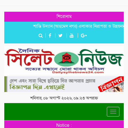
শিরোনাম
শান্তি উদ্যান (আহমেদ নগর) এলাকার নিরাপত্তা ও উন্নয়নমূলক জরুরি 
শনিবার, ০৮ অগাস্ট ২০২৬, ০৯:২৩ অপরাহ্ন
Toggle
navigat
Notice :