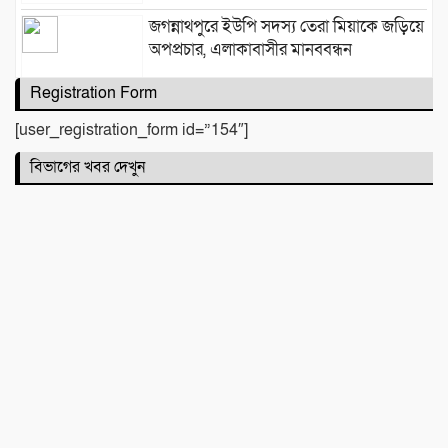
জগন্নাথপুরে ইউপি সদস্য তেরা মিয়াকে জড়িয়ে
অপপ্রচার, এলাকাবাসীর মানববন্ধন
Registration Form
[user_registration_form id=”154″]
সিলেটে দুই বাসের মুখোমুখি সংঘর্ষে নিহত ৯
বিভাগের খবর দেখুন
কবিতা :
টিলা খেকোদের দৌরাত্ম্যে জৈন্তাপুরে পরিবেশ