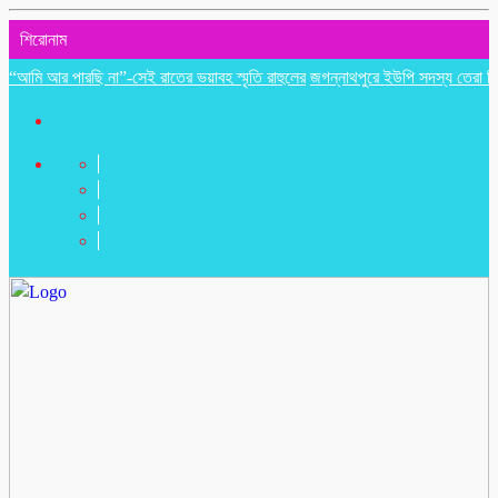
শিরোনাম
আর পারছি না”-সেই রাতের ভয়াবহ স্মৃতি রাহুলের
জগন্নাথপুরে ইউপি সদস্য তেরা মিয়াকে জ