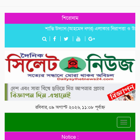
শিরোনাম
শান্তি উদ্যান (আহমেদ নগর) এলাকার নিরাপত্তা ও উন্নয়নমূলক জ
রবিবার, ০৯ অগাস্ট ২০২৬, ১১:০৮ পূর্বাহ্ন
Toggle
navigat
Notice :