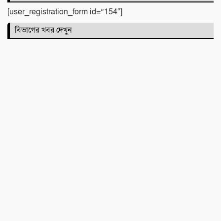
[user_registration_form id=”154″]
বিভাগের খবর দেখুন
সিলেটে দুই বাসের মুখোমুখি সংঘর্ষে নিহত ৯
কবিতা :
টিলা খেকোদের দৌরাত্ম্যে জৈন্তাপুরে পরিবেশ
বিপর্যয়, আতঙ্কে প্রবাসী পরিবার