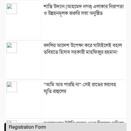
শান্তি উদ্যান (আহমেদ নগর) এলাকার নিরাপত্তা
ও উন্নয়নমূলক জরুরি সভা অনুষ্ঠিত
বদলির আদেশ উপেক্ষা করে ঘাটাইলেই বহাল
তবিয়তে হিসাব সহকারী মাহফিজুর রহমান!
“আমি আর পারছি না”-সেই রাতের ভয়াবহ
স্মৃতি রাহুলের
জগন্নাথপুরে ইউপি সদস্য তেরা মিয়াকে জড়িয়ে
Registration Form
অপপ্রচার, এলাকাবাসীর মানববন্ধন