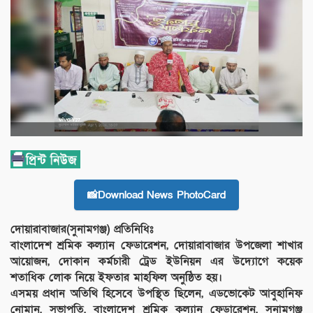
📸Download News PhotoCard
দোয়ারাবাজার(সুনামগঞ্জ) প্রতিনিধিঃ
বাংলাদেশ শ্রমিক কল্যান ফেডারেশন, দোয়ারাবাজার উপজেলা শাখার
আয়োজন, দোকান কর্মচারী ট্রেড ইউনিয়ন এর উদ্যোগে কয়েক
শতাধিক লোক নিয়ে ইফতার মাহফিল অনুষ্ঠিত হয়।
এসময় প্রধান অতিথি হিসেবে উপস্থিত ছিলেন, এডভোকেট আবুহানিফ
নোমান, সভাপতি, বাংলাদেশ শ্রমিক কল্যান ফেডারেশন, সুনামগঞ্জ