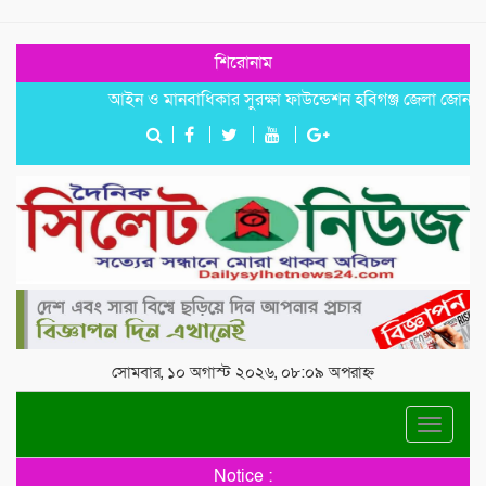
শিরোনাম
আইন ও মানবাধিকার সুরক্ষা ফাউন্ডেশন হবিগঞ্জ জেলা জোনাল কমি
সোমবার, ১০ অগাস্ট ২০২৬, ০৮:০৯ অপরাহ্ন
Toggle
navigat
Notice :