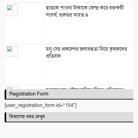
‎​ছাতকে পাওনা টাকাকে কেন্দ্র করে রক্তক্ষয়ী
সংঘর্ষ, গুরুতর আহত ৪
মনু সেচ প্রকল্পের জলাবদ্ধতা নিয়ে কৃষকদের
প্রতিবাদ
জগন্নাথপুরে নৌকা ডুবিতে নিহত পরিবারের
Registration Form
পাশে হিন্দু বৌদ্ধ খ্রিস্টান ঐক্য পরিষদ ও পূজা
উদযাপন পরিষদের নেতৃবৃন্দ
[user_registration_form id=”154″]
বিভাগের খবর দেখুন
​বানারীপাড়া বন্দর মডেল সরকারি প্রাথমিক