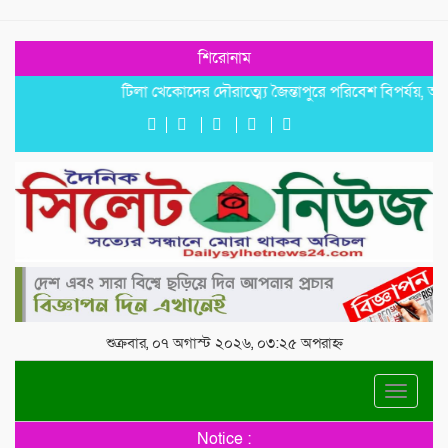
শিরোনাম
টিলা খেকোদের দৌরাত্ম্যে জৈন্তাপুরে পরিবেশ বিপর্যয়, আতঙ্কে প্রব
শুক্রবার, ০৭ অগাস্ট ২০২৬, ০৩:২৫ অপরাহ্ন
Toggle
navigat
Notice :