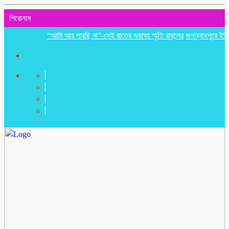
শিরোনাম
“আমি আর পারছি না”-সেই রাতের ভয়াবহ স্মৃতি রাহুলের
জগন্নাথপুরে ইউপি সদস্