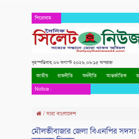
শিরোনাম
বৃহস্পতিবার, ০৬ অগাস্ট ২০২৬, ০৬:১৫ অপরাহ্ন
জাতীয়
রাজনীতি
অর্থনীতি
আন্তর্জাতিক
তথ
Notice :
/
সারা বাংলাদেশ
মৌলভীবাজার জেলা বিএনপির সদস্য 