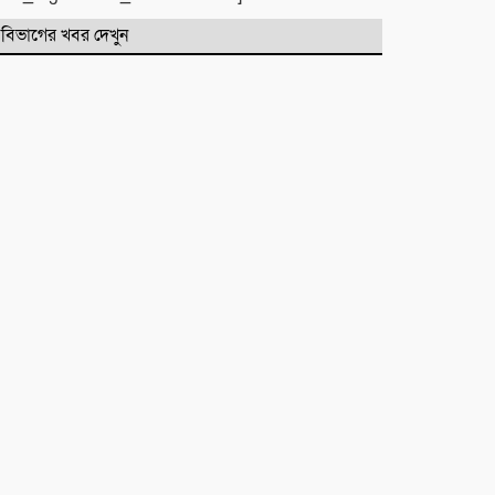
বিভাগের খবর দেখুন
মাহে রবিউল আউয়াল মাসের গুরুত্ব ও
ফজিলত। হাফিজ মাছুম আহমদ
দুধরচকী
শান্তি উদ্যান (আহমেদ নগর) এলাকার
নিরাপত্তা ও উন্নয়নমূলক জরুরি সভার
আহব্বান
প্রায় দশ লাখ কোটি টাকার বাজেট করার
পরেও দেশ এভাবে চলতে পারে না। এত
নড়বড়ে হতে পারে না
ফজরের নামাজের উপকারিতা ও