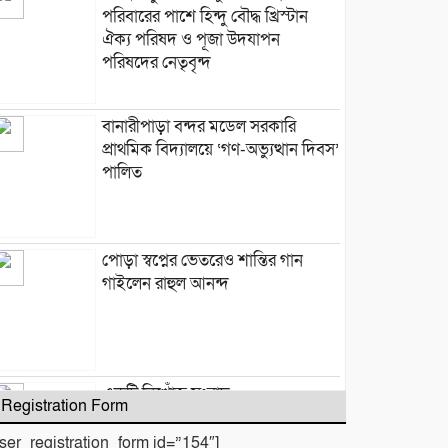
পরিবারের পাশে হিন্দু বৌদ্ধ খ্রিস্টান
ঐক্য পরিষদ ও পূজা উদযাপন
পরিষদের নেতৃবৃন্দ
​বানারীপাড়া বন্দর মডেল সরকারি
প্রাথমিক বিদ্যালয়ে ‘গণ-অভ্যুত্থান দিবস’
পালিত
পোড়া স্বপ্নের ভেতরেও শান্তির গান
গাইলেন রাহুল আনন্দ
একটি নিখোঁজ সংবাদ
Registration Form
user_registration_form id=”154″]