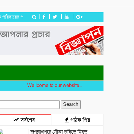
ের পাশে হিন্দু বৌদ্ধ খ্রিস্টান ঐক্য পরিষদ ও পূজা উদযাপন পরিষদের নেতৃবৃন্দ
Wellcome to our website...
earch
r:
সর্বশেষ
পাঠক প্রিয়
জগন্নাথপুরে নৌকা ডুবিতে নিহত