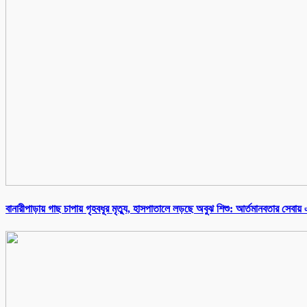
বানারীপাড়ায় গাছ চাপায় গৃহবধূর মৃত্যু, হাসপাতালে লড়ছে অবুঝ শিশু: আর্তমানবতার সেবা