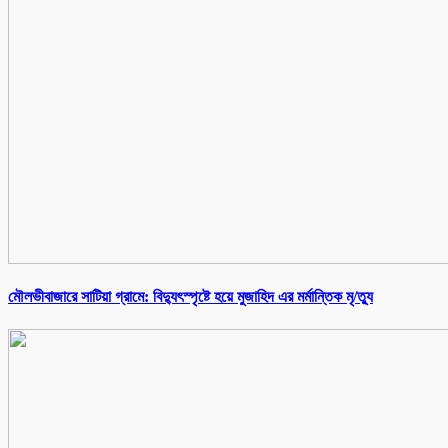
মৌলভীবাজারে সাটিয়া গ্রামে: বিদ্যুৎস্পৃষ্টে হয়ে মুজাহিদ এর মর্মান্তিক মৃ/ত্যু