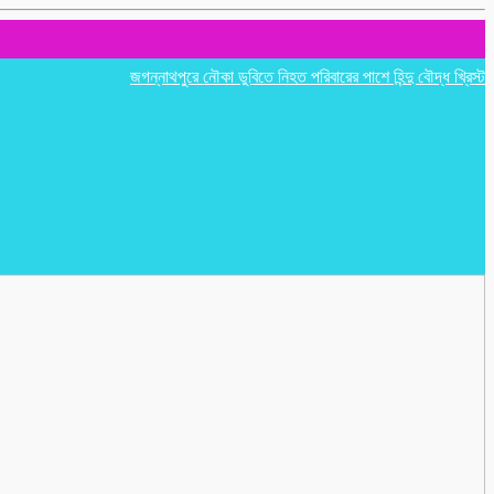
জগন্নাথপুরে নৌকা ডুবিতে নিহত পরিবারের পাশে হিন্দু বৌদ্ধ খ্রিস্টান ঐক্