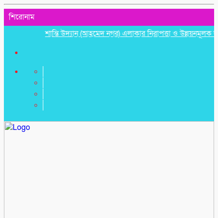
শিরোনাম
শান্তি উদ্যান (আহমেদ নগর) এলাকার নিরাপত্তা ও উন্নয়নমূলক জরুরি সভ