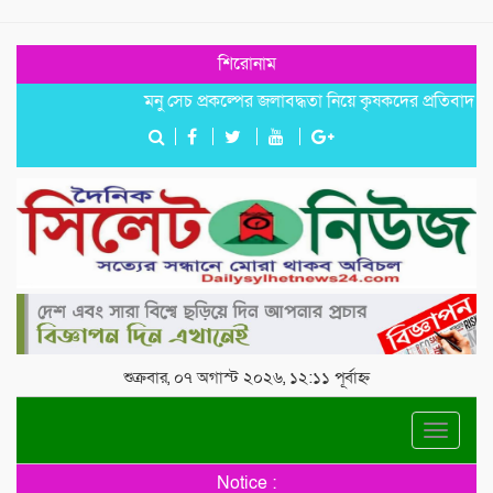
শিরোনাম
মনু সেচ প্রকল্পের জলাবদ্ধতা নিয়ে কৃষকদের প্রতিবাদ
জগন্না
শুক্রবার, ০৭ অগাস্ট ২০২৬, ১২:১১ পূর্বাহ্ন
Toggle
navigat
Notice :