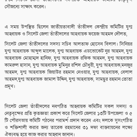
সৌজন্যে সাক্ষাৎ করেন।
এ সময় উপস্থিত ছিলেন জাতীয়তাবাদী তাঁতীদল কেন্দ্রীয় কমিটির যুগ্ম
আহ্বায়ক ও সিলেট জেলা তাঁতীদলের আহবায়ক ফয়েজ আহমদ দৌলত,
সিলেট জেলা তাঁতীদলের সদস্য সচিব আলতাফ হোসেন বিলাল। সিনিয়র
যুগ্ম আহবায়ক আব্দুল মালেক, যুগ্ম আহবায়ক এডভোকেট নুর আহমদ, যুগ্ম
আহবায়ক মোহাম্মদ হানিফ, যুগ্ম আহবায়ক রফিক আহমদ, যুগ্ম আহবায়ক
কামরুল হাসান, যুগ্ম আহবায়ক মুমিনুর রশিদ চৌধুরী, যুগ্ম আহবায়ক,মনজুর
আহমদ, যুগ্ম আহবায়ক জিয়াউর রহমান নেওয়ার, যুগ্ম আহবায়ক, বেলাল
আহমদ,যুগ্ম আহবায়ক জামাল উদ্দিন, যুগ্ম আহবায়ক, সামছুর রহমান তোতা
প্রমূখ।
সিলেট জেলা তাঁতীদলের নবগঠিত আহ্বায়ক কমিটির সকল সদস্য ও
নেতৃবৃন্দের প্রতি কৃতজ্ঞতা প্রকাশ করে সিলেট জেলার ১৩টি উপজেলা ও ৫
টি পৌরসভায় কমিটি গঠনের পরামর্শ প্রদান করেন এবং দলকে সুসংগঠিত
ও শক্তিশালী করার জন্য তারেক রহমানের ৩১ দফা বাস্তবায়নের লক্ষ্যে
ঐক্যবদ্ধ হয়ে কাজ করার আহ্বান জানান।