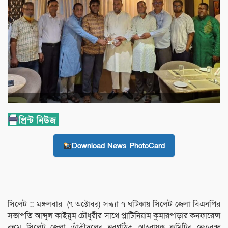
Download News PhotoCard
সিলেট :: মঙ্গলবার (৭ অক্টোবর) সন্ধ্যা ৭ ঘটিকায় সিলেট জেলা বিএনপির
সভাপতি আব্দুল কাইয়ুম চৌধুরীর সাথে প্লাটিনিয়াম কুমারপাড়ার কনফারেন্স
রুমে সিলেট জেলা তাঁতীদলের নবগঠিত আহ্বায়ক কমিটির নেতৃবৃন্দ