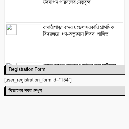
উদযাপন পরিষদের নেতৃবৃন্দ
​বানারীপাড়া বন্দর মডেল সরকারি প্রাথমিক
বিদ্যালয়ে ‘গণ-অভ্যুত্থান দিবস’ পালিত
পোড়া স্বপ্নের ভেতরেও শান্তির গান গাইলেন
Registration Form
রাহুল আনন্দ
[user_registration_form id=”154″]
বিভাগের খবর দেখুন
একটি নিখোঁজ সংবাদ
মাহে রবিউল আউয়াল মাসের গুরুত্ব ও