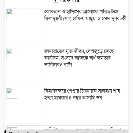
পাঠক প্রিয়
কোরআন ও হাদিসের আলোকে পবিত্র ঈদে
মিলাদুন্নবী (সাঃ) হাফিজ মাছুম আহমদ দুধরচকী
জামায়াতের মুক্ত জীবন, দেশজুড়ে চলছে
কার্যক্রম, সংসদে আজকে অর্ধ ক্ষমতার
ভাগিদারও বটে!
বিমানবন্দরে গ্রেপ্তার চিত্রনায়ক সালমান শাহ
হত্যা মামলার ৪ নম্বর আসামি ডন
শান্তি উদ্যান (আহমেদ নগর) এলাকার নিরাপত্তা