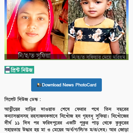
Download News PhotoCard
সিলেট নিউজ ডেস্ক :
আত্নীয়ের বাড়ির দাওয়াত শেষে ফেরার পথে তিন বছরের
কন্যাসন্তানসহ রহস্যজনকভাবে নিখোঁজ হন গৃহবধূ সুফিয়া। নিখোঁজের
দীর্ঘ ১১ দিন পর ফরিদপুরের একটি পুকুর পাড় থেকে কুকুরের
সহায়তায় উদ্ধার হয় মা ও মেয়ের অ/র্ধ/গ/লি/ত ম/র/দেহ। আর জোড়া