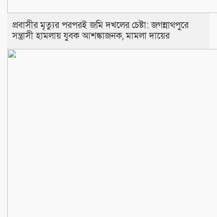
প্রবাসীর মৃত্যুর পরপরই জমি দখলের চেষ্টা: জগন্নাথপুরে
সন্ত্রাসী হামলায় যুবক আশঙ্কাজনক, মামলা দায়ের