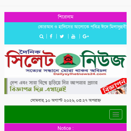
শিরোনাম
কোরআন ও হাদিসের আলোকে পবিত্র ঈদে মিলাদুন্নবী (সাঃ) হাফ
সোমবার, ১০ অগাস্ট ২০২৬, ০৩:২৭ অপরাহ্ন
Toggle
navigat
Notice :