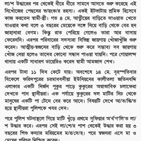
লা/শ উদ্ধারের পর থেকেই ধীরে ধীরে সামনে আসতে শুরু করেছে এই
নিখোঁজের পেছনের ভ/য়ংক/র রহস্য। একই ইটভাটায় শ্রমিক হিসেবে
কাজ করতেন স্বামী-স্ত্রী। গত ৪ মে, আত্নীয়ের বাড়িতে দাওয়াত খেতে
যাওয়ার কথা বলে ৩ বছরের মেয়েকে সঙ্গে নিয়ে বাড়ি থেকে বের হন
জাহানারা বেগম। কিন্তু রাত পেরিয়ে গেলেও তারা আর বাসায়
ফেরেননি। এরপর পরিবারের সদস্যরা বিভিন্ন জায়গায় খোঁজাখুঁজি শুরু
করেন। আত্মীয়-স্বজনের বাড়ি থেকে শুরু করে সম্ভাব্য সব জায়গায়
খোঁজ নেয়া হলেও তাদের কোনো সন্ধান পাওয়া যায়নি। পরে গোয়ালন্দ
থানায় একটি সাধারণ ডায়েরিও করেন স্বামী আমজাদ শেখ।
এরপর টানা ১১ দিন কেটে যায়। অবশেষে ১৪ মে, বৃহস্পতিবার
বিকেলে ফরিদপুরের চরমাধবদীয়া ইউনিয়নের কালীতলা জতিনবদ্দি
এলাকার একটি নির্জন পুকুর পাড়ে কুকুরের অস্বাভাবিক চলাফেরা
দেখতে পান স্থানীয়রা। এক পর্যায়ে কুকুরের দল মাটির নিচ থেকে
মানুষের একটি পা টেনে বের করে আনে। বিষয়টি দেখে আ/ত/ঙ্কি/ত
হয়ে স্থানীয়রা পুলিশকে খবর দেন।
পরে পুলিশ ঘটনাস্থলে গিয়ে মাটি খুঁড়ে প্রথমে সুফিয়ার অ’র্ধ’গ’লি’ত লা/
শ উদ্ধার করে। এরপর সেই লা/শে/র পাশ থেকেই উদ্ধার করা হয় ৩
বছরের শিশু কন্যার মরিয়মের ম/র/দে/হ। পরে স্বজনরা এসে মা ও
মেয়ের পরিচয় নিশ্চিত করেন।