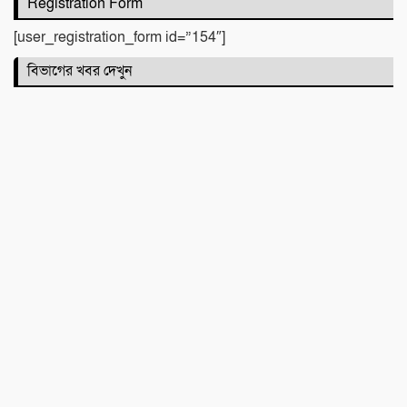
Registration Form
ও উন্নয়নমূলক জরুরি সভা অনুষ্ঠিত
[user_registration_form id=”154″]
বিভাগের খবর দেখুন
বদলির আদেশ উপেক্ষা করে ঘাটাইলেই বহাল
তবিয়তে হিসাব সহকারী মাহফিজুর রহমান!
“আমি আর পারছি না”-সেই রাতের ভয়াবহ
স্মৃতি রাহুলের
জগন্নাথপুরে ইউপি সদস্য তেরা মিয়াকে জড়িয়ে
অপপ্রচার, এলাকাবাসীর মানববন্ধন
সিলেটে দুই বাসের মুখোমুখি সংঘর্ষে নিহত ৯
কবিতা :