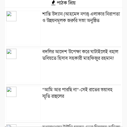
পাঠক প্রিয়
শান্তি উদ্যান (আহমেদ নগর) এলাকার নিরাপত্তা
ও উন্নয়নমূলক জরুরি সভা অনুষ্ঠিত
বদলির আদেশ উপেক্ষা করে ঘাটাইলেই বহাল
তবিয়তে হিসাব সহকারী মাহফিজুর রহমান!
“আমি আর পারছি না”-সেই রাতের ভয়াবহ
স্মৃতি রাহুলের