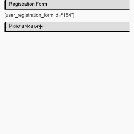
জগন্নাথপুরে ইউপি সদস্য তেরা মিয়াকে জড়িয়ে
Registration Form
অপপ্রচার, এলাকাবাসীর মানববন্ধন
[user_registration_form id=”154″]
বিভাগের খবর দেখুন
সিলেটে দুই বাসের মুখোমুখি সংঘর্ষে নিহত ৯
কবিতা :
টিলা খেকোদের দৌরাত্ম্যে জৈন্তাপুরে পরিবেশ
বিপর্যয়, আতঙ্কে প্রবাসী পরিবার
‎​ছাতকে পাওনা টাকাকে কেন্দ্র করে রক্তক্ষয়ী