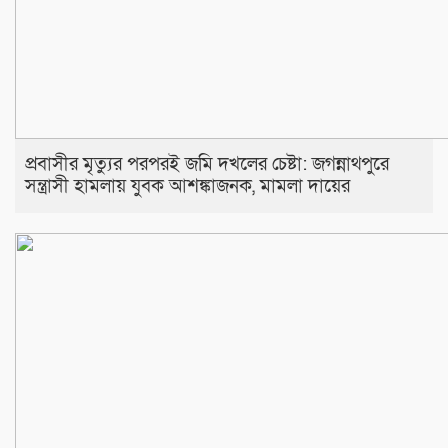
প্রবাসীর মৃত্যুর পরপরই জমি দখলের চেষ্টা: জগন্নাথপুরে
সন্ত্রাসী হামলায় যুবক আশঙ্কাজনক, মামলা দায়ের