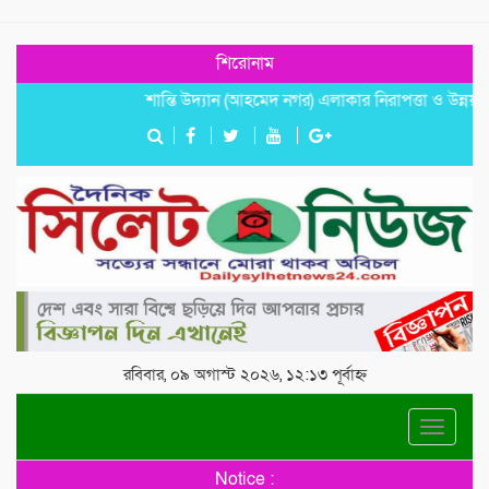
শিরোনাম
শান্তি উদ্যান (আহমেদ নগর) এলাকার নিরাপত্তা ও উন্নয়নমূলক জরু
রবিবার, ০৯ অগাস্ট ২০২৬, ১২:১৩ পূর্বাহ্ন
Toggle
navigat
Notice :