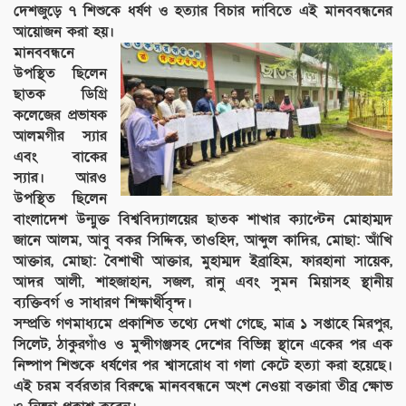
দেশজুড়ে ৭ শিশুকে ধর্ষণ ও হত্যার বিচার দাবিতে এই মানববন্ধনের
আয়োজন করা হয়।
মানববন্ধনে
উপস্থিত ছিলেন
ছাতক ডিগ্রি
কলেজের প্রভাষক
আলমগীর স্যার
এবং বাকের
স্যার। আরও
উপস্থিত ছিলেন
বাংলাদেশ উন্মুক্ত বিশ্ববিদ্যালয়ের ছাতক শাখার ক্যাপ্টেন মোহাম্মদ
জানে আলম, আবু বকর সিদ্দিক, তাওহিদ, আব্দুল কাদির, মোছা: আঁখি
আক্তার, মোছা: বৈশাখী আক্তার, মুহাম্মদ ইব্রাহিম, ফারহানা সায়েক,
আদর আলী, শাহজাহান, সজল, রানু এবং সুমন মিয়াসহ স্থানীয়
ব্যক্তিবর্গ ও সাধারণ শিক্ষার্থীবৃন্দ।
সম্প্রতি গণমাধ্যমে প্রকাশিত তথ্যে দেখা গেছে, মাত্র ১ সপ্তাহে মিরপুর,
সিলেট, ঠাকুরগাঁও ও মুন্সীগঞ্জসহ দেশের বিভিন্ন স্থানে একের পর এক
নিষ্পাপ শিশুকে ধর্ষণের পর শ্বাসরোধ বা গলা কেটে হত্যা করা হয়েছে।
এই চরম বর্বরতার বিরুদ্ধে মানববন্ধনে অংশ নেওয়া বক্তারা তীব্র ক্ষোভ