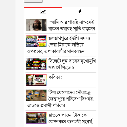
“আমি আর পারছি না”-সেই
রাতের ভয়াবহ স্মৃতি রাহুলের
জগন্নাথপুরে ইউপি সদস্য
তেরা মিয়াকে জড়িয়ে
অপপ্রচার, এলাকাবাসীর মানববন্ধন
সিলেটে দুই বাসের মুখোমুখি
সংঘর্ষে নিহত ৯
কবিতা :
টিলা খেকোদের দৌরাত্ম্যে
জৈন্তাপুরে পরিবেশ বিপর্যয়,
আতঙ্কে প্রবাসী পরিবার
‎​ছাতকে পাওনা টাকাকে
কেন্দ্র করে রক্তক্ষয়ী সংঘর্ষ,