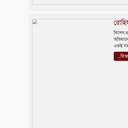
রোহিঙ
বিশেষ প
অভিযানে
একই সময়
...বিস্