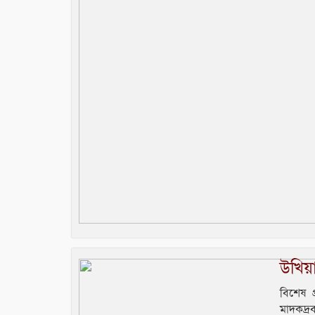
উখিয়
বিশেষ প
মাদকদ্