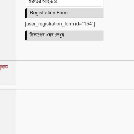
গুরুতর আহত ৪
মনু সেচ প্রকল্পের
Registration Form
জলাবদ্ধতা নিয়ে কৃষকদের
[user_registration_form id=”154″]
প্রতিবাদ
বিভাগের খবর দেখুন
জগন্নাথপুরে নৌকা ডুবিতে
নিহত পরিবারের পাশে হিন্দু
বৌদ্ধ খ্রিস্টান ঐক্য পরিষদ ও পূজা
যুবক
উদযাপন পরিষদের নেতৃবৃন্দ
​বানারীপাড়া বন্দর মডেল
সরকারি প্রাথমিক বিদ্যালয়ে
‘গণ-অভ্যুত্থান দিবস’ পালিত
পোড়া স্বপ্নের ভেতরেও
শান্তির গান গাইলেন রাহুল
আনন্দ