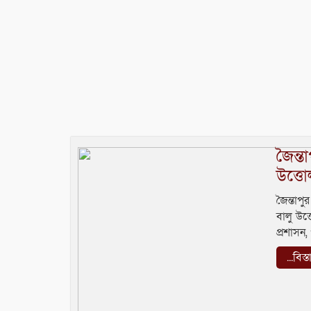
জৈন্ত
উত্ত
জৈন্তাপ
বালু উত
প্রশাসন
...বিস্