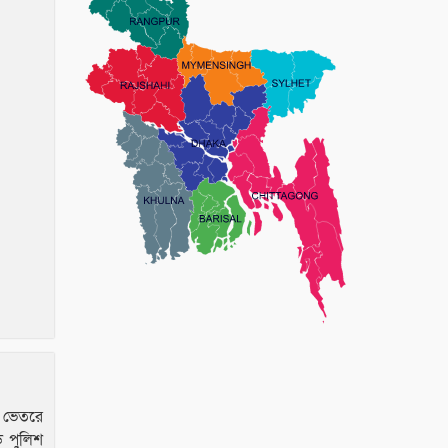
র ভেতরে
 পুলিশ